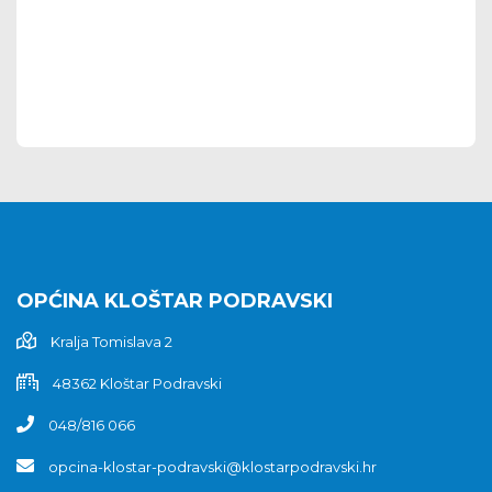
OPĆINA KLOŠTAR PODRAVSKI
Kralja Tomislava 2
48362 Kloštar Podravski
048/816 066
opcina-klostar-podravski@klostarpodravski.hr