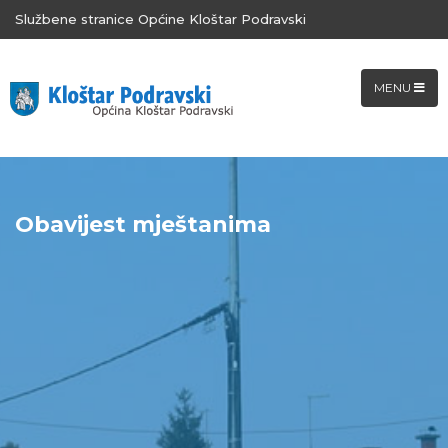
Službene stranice Općine Kloštar Podravski
MENU
Obavijest mještanima