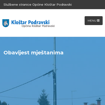
Službene stranice Općine Kloštar Podravski
MENU
Obavijest mještanima