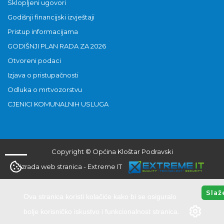
Sklopljeni ugovori
Godišnji financijski izvještaji
Pristup informacijama
GODIŠNJI PLAN RADA ZA 2026
Otvoreni podaci
Izjava o pristupačnosti
Odluka o mrtvozorstvu
CJENICI KOMUNALNIH USLUGA
Copyright © Općina Kloštar Podravski
Izrada web stranica
-
Extreme IT
Slaž
Ova stranica koristi kolačiće kako bi se osiguralo
bolje korisničko iskustvo i funkcionalnost stranica.