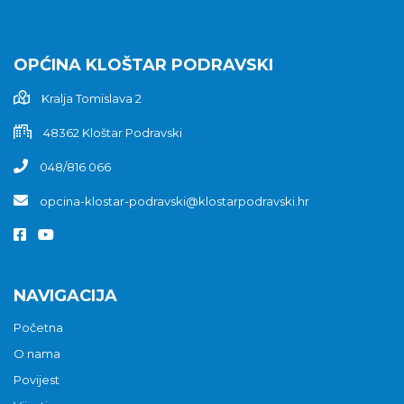
OPĆINA KLOŠTAR PODRAVSKI
Kralja Tomislava 2
48362 Kloštar Podravski
048/816 066
opcina-klostar-podravski@klostarpodravski.hr
NAVIGACIJA
Početna
O nama
Povijest