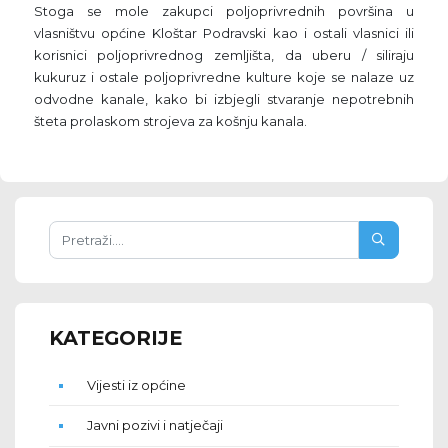
Stoga se mole zakupci poljoprivrednih površina u
vlasništvu općine Kloštar Podravski kao i ostali vlasnici ili
korisnici poljoprivrednog zemljišta, da uberu / siliraju
kukuruz i ostale poljoprivredne kulture koje se nalaze uz
odvodne kanale, kako bi izbjegli stvaranje nepotrebnih
šteta prolaskom strojeva za košnju kanala.
KATEGORIJE
Vijesti iz općine
Javni pozivi i natječaji