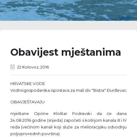
Obavijest mještanima
22 Kolovoz, 2016
HRVATSKE VODE
Vodnogospodarska ispostava za mali sliv "Bistra" Đurđevac
OBAVJEŠTAVAJU
mještane Općine Kloštar Podravski da će dana
24.08.2016.godine (srijeda) započeti s košnjom kanala III i IV
reda (većinom kanali koji služe za melioracijsku odvodnju
poljoprivrednih površina).