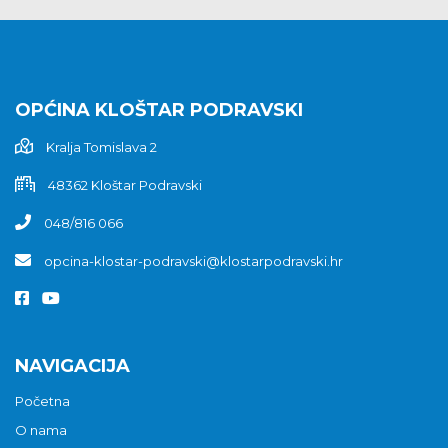
OPĆINA KLOŠTAR PODRAVSKI
Kralja Tomislava 2
48362 Kloštar Podravski
048/816 066
opcina-klostar-podravski@klostarpodravski.hr
NAVIGACIJA
Početna
O nama