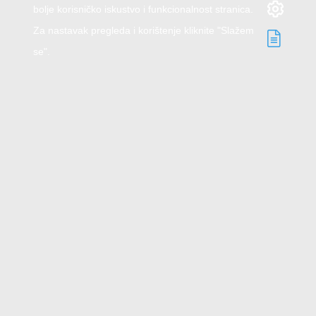
bolje korisničko iskustvo i funkcionalnost stranica.
Za nastavak pregleda i korištenje kliknite "Slažem
se".