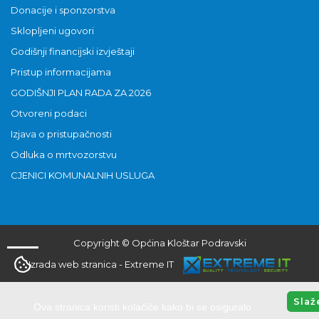
Donacije i sponzorstva
Sklopljeni ugovori
Godišnji financijski izvještaji
Pristup informacijama
GODIŠNJI PLAN RADA ZA 2026
Otvoreni podaci
Izjava o pristupačnosti
Odluka o mrtvozorstvu
CJENICI KOMUNALNIH USLUGA
Copyright © Općina Kloštar Podravski
Izrada web stranica
-
Extreme IT
Slaž
Ova stranica koristi kolačiće kako bi se osiguralo