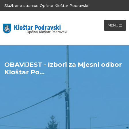
Službene stranice Općine Kloštar Podravski
MENU
OBAVIJEST - Izbori za Mjesni odbor
Kloštar Po...