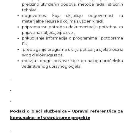
precizno utvrđenih poslova, metoda rada i stručnih
tehnika ,
odgovornost koja uključuje odgovornost za
materijalne resurse s kojima službenik radi,
priprema svu potrebnu dokumentaciju potrebnu za
prijavu na natječaje/pozive ,
prikupljanje informacija o programima i potporama
EU,
predlaganje programa u cilju poticanja djelatnosti iz
svog djelokruga rada,
obavlja i druge poslove koje po nalogu pročelnika
Jedinstvenog upravnog odjela.
Podaci o plaći službenika –
Upravni referent/ica za
komunalno-infrastrukturne projekte