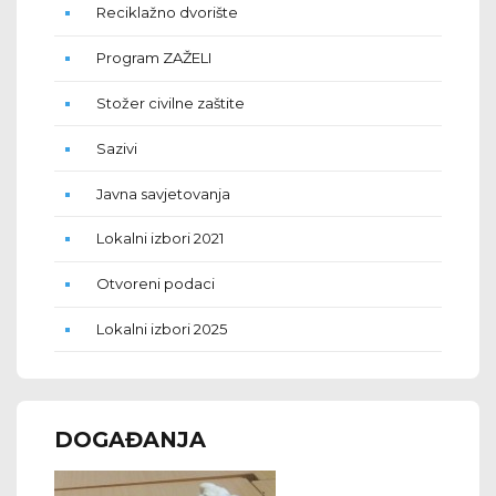
Reciklažno dvorište
Program ZAŽELI
Stožer civilne zaštite
Sazivi
Javna savjetovanja
Lokalni izbori 2021
Otvoreni podaci
Lokalni izbori 2025
DOGAĐANJA