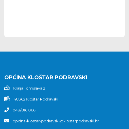
OPĆINA KLOŠTAR PODRAVSKI
Kralja Tomislava 2
48362 Kloštar Podravski
048/816 066
opcina-klostar-podravski@klostarpodravski.hr