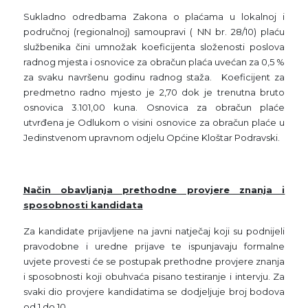
Sukladno odredbama Zakona o plaćama u lokalnoj i
područnoj (regionalnoj) samoupravi ( NN br. 28/10) plaću
službenika čini umnožak koeficijenta složenosti poslova
radnog mjesta i osnovice za obračun plaća uvećan za 0,5 %
za svaku navršenu godinu radnog staža. Koeficijent za
predmetno radno mjesto je 2,70 dok je trenutna bruto
osnovica 3.101,00 kuna. Osnovica za obračun plaće
utvrđena je Odlukom o visini osnovice za obračun plaće u
Jedinstvenom upravnom odjelu Općine Kloštar Podravski.
Način obavljanja prethodne provjere znanja i
sposobnosti kandidata
Za kandidate prijavljene na javni natječaj koji su podnijeli
pravodobne i uredne prijave te ispunjavaju formalne
uvjete provesti će se postupak prethodne provjere znanja
i sposobnosti koji obuhvaća pisano testiranje i intervju. Za
svaki dio provjere kandidatima se dodjeljuje broj bodova
od 1 do 10.