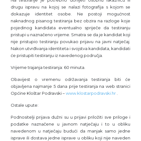
drugu ispravu na kojoj se nalazi fotografija s kojom se
dokazuje identitet osobe. Ne postoji mogućnost
naknadnog pisanog testiranja bez obzira na razloge koje
pojedinog kandidata eventualno spriječe da testiranju
pristupi u naznačeno vrijeme. Smatra se da je kandidat koji
nije pristupio testiranju povukao prijavu na javni natječaj.
Nakon utvrđivanja identiteta i svojstva kandidata, kandidati
će pristupiti testiranju iz navedenog područja.
Vrijeme trajanja testiranja: 60 minuta.
Obavijest o vremenu održavanja testiranja biti će
objavljena najmanje 5 dana prije testiranja na web stranici
Općine Kloštar Podravski –
www.klostarpodravski.hr
.
Ostale upute:
Podnositelji prijava dužni su u prijavi priložiti sve priloge i
podatke naznačene u javnom natječaju i to u obliku
navedenom u natječaju budući da manjak samo jedne
isprave ili dostava jedne isprave u obliku koji nije naveden