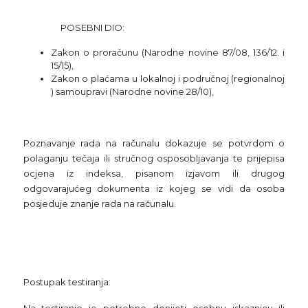
POSEBNI DIO:
Zakon o proračunu (Narodne novine 87/08, 136/12. i
15/15),
Zakon o plaćama u
lokalnoj i područnoj (regionalnoj
) samoupravi
(Narodne novine 28/10),
Poznavanje rada na računalu dokazuje se potvrdom o
polaganju tečaja ili stručnog osposobljavanja te prijepisa
ocjena iz indeksa, pisanom izjavom ili drugog
odgovarajućeg dokumenta iz kojeg se vidi da osoba
posjeduje znanje rada na računalu.
Postupak testiranja:
Na testiranje je potrebno donijeti osobnu iskaznicu ili