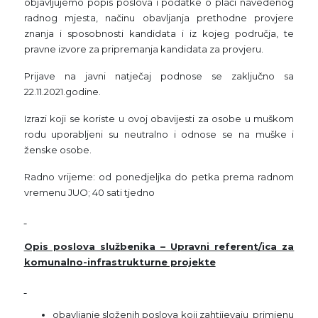
objavljujemo popis poslova i podatke o plaći navedenog
radnog mjesta, načinu obavljanja prethodne provjere
znanja i sposobnosti kandidata i iz kojeg područja, te
pravne izvore za pripremanja kandidata za provjeru.
Prijave na javni natječaj podnose se zaključno sa
22.11.2021.godine.
Izrazi koji se koriste u ovoj obavijesti za osobe u muškom
rodu uporabljeni su neutralno i odnose se na muške i
ženske osobe.
Radno vrijeme: od ponedjeljka do petka prema radnom
vremenu JUO; 40 sati tjedno
Opis poslova službenika –
Upravni referent/ica za
komunalno-infrastrukturne projekte
obavljanje složenih poslova koji zahtijevaju primjenu