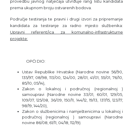
provedbu javnog natječaja utvrđuje rang listu kandidata
prema ukupnom broju ostvarenih bodova.
Područje testiranja te pravni i drugi izvori za pripremanje
kandidata za testiranje za radno mjesto službenika:
Upravni referent/ica za komunalno-infrastrukturne
projekte:
OPĆI DIO:
Ustav Republike Hrvatske (Narodne novine 56/90,
135/97, 08/98, 113/00, 124/00, 28/01, 41/01, 55/01, 76/10,
85/10, 05/14),
Zakon o lokalnoj i područnoj (regionalnoj )
samoupravi (Narodne novine 33/01, 60/01, 129/05,
109/07, 125/08, 36/09, 150/11, 144/12, 19/13, 137/15, 123/17,
98/19, 144/20),
Zakon o službenicima i namještenicima u lokalnoj i
područnoj (regionalnoj ) samoupravi (Narodne
novine 86/08, 61/11, 04/18, 112/19).