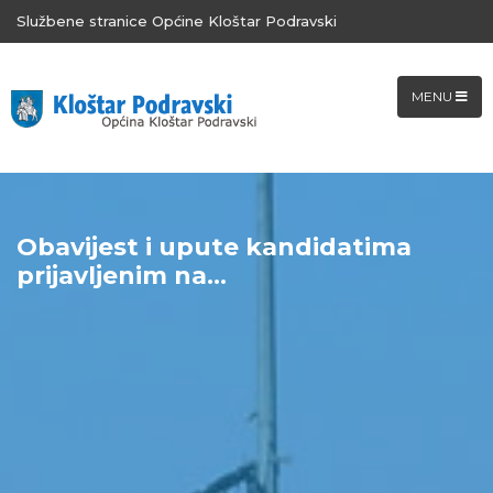
Službene stranice Općine Kloštar Podravski
MENU
Obavijest i upute kandidatima
prijavljenim na...