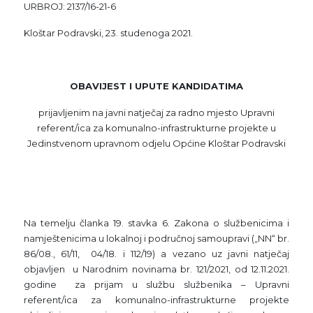
URBROJ: 2137/16-21-6
Kloštar Podravski, 23. studenoga 2021.
OBAVIJEST I UPUTE KANDIDATIMA
prijavljenim na javni natječaj za radno mjesto Upravni
referent/ica za komunalno-infrastrukturne projekte u
Jedinstvenom upravnom odjelu Općine Kloštar Podravski
Na temelju članka 19. stavka 6. Zakona o službenicima i
namještenicima u lokalnoj i područnoj samoupravi („NN“ br.
86/08., 61/11, 04/18. i 112/19) a vezano uz javni natječaj
objavljen u Narodnim novinama br. 121/2021, od 12.11.2021.
godine za prijam u službu službenika – Upravni
referent/ica za komunalno-infrastrukturne projekte