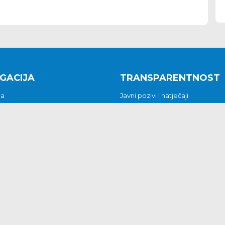
GACIJA
TRANSPARENTNOST
na
Javni pozivi i natječaji
a
Javna nabava
t
Javni pozivi i natječaji
Jedinstveni upravni odjel
be i predstavke
Općinsko vijeće
t
Općinski načelnik
Pritužbe i predstavke