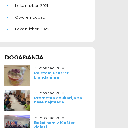
Lokalni izbori 2021
Otvoreni podaci
Lokalni izbori 2025
DOGAĐANJA
19 Prosinac, 2018
Paletom ususret
blagdanima
19 Prosinac, 2018
Prometna edukacija za
naše najmlađe
19 Prosinac, 2018
Božić nam v Klošter
dolazi