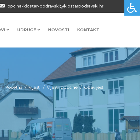
opcina-klostar-podravski@klostarpodravski.hr
OVI
UDRUGE
NOVOSTI
KONTAKT
Početna
Vijesti
Vijesti iz općine
Obavijest