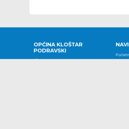
OPĆINA KLOŠTAR
NAVI
PODRAVSKI
Počet
Kralja Tomislava 2
O nam
Povijes
48362 Kloštar Podravski
Vijesti
048/816 066
Prituž
opcina-klostar-
Kontak
podravski@klostarpodravski.hr