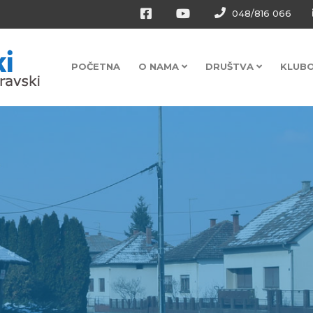
048/816 066
POČETNA
O NAMA
DRUŠTVA
KLUB