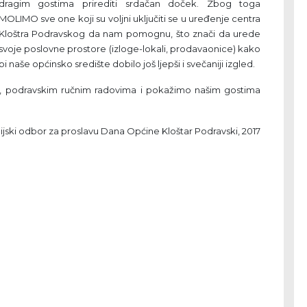
dragim gostima prirediti srdačan doček. Zbog toga
MOLIMO sve one koji su voljni uključiti se u uređenje centra
Kloštra Podravskog da nam pomognu, što znači da urede
svoje poslovne prostore (izloge-lokali, prodavaonice) kako
bi naše općinsko središte dobilo još ljepši i svečaniji izgled.
im, podravskim ručnim radovima i pokažimo našim gostima
jski odbor za proslavu Dana Općine Kloštar Podravski, 2017