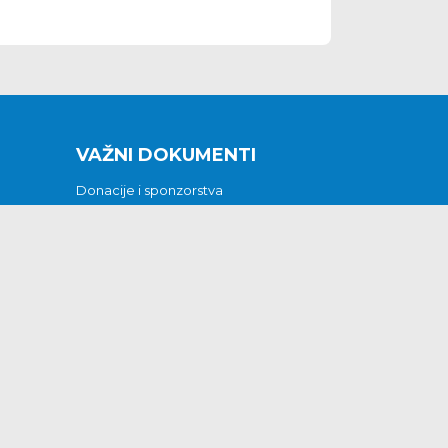
VAŽNI DOKUMENTI
Donacije i sponzorstva
Sklopljeni ugovori
Godišnji financijski izvještaji
Pristup informacijama
GODIŠNJI PLAN RADA ZA 2026
Otvoreni podaci
Izjava o pristupačnosti
Odluka o mrtvozorstvu
CJENICI KOMUNALNIH USLUGA