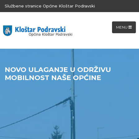
Službene stranice Općine Kloštar Podravski
MENU
NOVO ULAGANJE U ODRŽIVU
MOBILNOST NAŠE OPĆINE