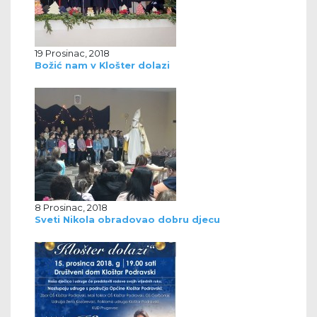
19 Prosinac, 2018
Božić nam v Klošter dolazi
8 Prosinac, 2018
Sveti Nikola obradovao dobru djecu