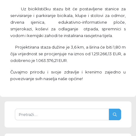
Uz biciklističku stazu bit će postavljene stanice za
servisiranje i parkiranje bicikala, klupe i stolovi za odmor,
drvena sjenica, edukativno-informativne ploče,
smjerokazi, koševi za odlaganje otpada, spremnici s
vodom i kemijski zahodi te instalirana rasvjetna tijela.
Projektirana staza dužine je 3,6 km, a širina će biti 1,80 m
čija vrijednost se procjenjuje na iznos od 1.251.266,13 EUR, a
odobreno je 1.063.576,21 EUR.
Čuvajmo prirodu i svoje zdravlje i krenimo zajedno u
povezivanje svih naselja naše općine!