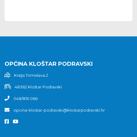
OPĆINA KLOŠTAR PODRAVSKI
Kralja Tomislava 2
48362 Kloštar Podravski
048/816 066
opcina-klostar-podravski@klostarpodravski.hr