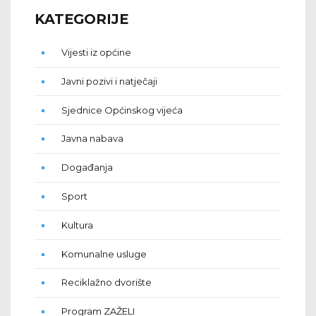
KATEGORIJE
Vijesti iz općine
Javni pozivi i natječaji
Sjednice Općinskog vijeća
Javna nabava
Događanja
Sport
Kultura
Komunalne usluge
Reciklažno dvorište
Program ZAŽELI