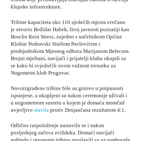
klupske infrastrukture.
Tribine kapaciteta oko 110 sjedećih mjesta svečano
je otvorio Božidar Habek, široj javnosti poznatiji kao
Boscho Kein Stress, zajedno s načelnikom Općine
Kloštar Podravski Sinišom Pavlovićem i
predsjednikom Mjesnog odbora Marijanom Belecom.
Brojni mještani, navijači i prijatelji kluba okupili su
se kako bi svjedočili ovom važnom trenutku za
Nogometni klub Prugovac.
Novoizgrađene tribine bile su gotovo u potpunosti
ispunjene, a okupljeni su nakon ceremonije uživali i
u nogometnom susretu u kojem je domaća momčad
uvjerljivo
slavila
protiv Drnjančana rezultatom 4:1.
Odlično raspoloženje nastavilo se i nakon
posljednjeg sučeva zvižduka. Domaći navijači
pobjedu i otvorenje tribina proslavili su uz tamburaše