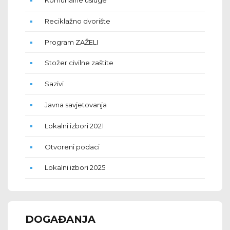
Komunalne usluge
Reciklažno dvorište
Program ZAŽELI
Stožer civilne zaštite
Sazivi
Javna savjetovanja
Lokalni izbori 2021
Otvoreni podaci
Lokalni izbori 2025
DOGAĐANJA