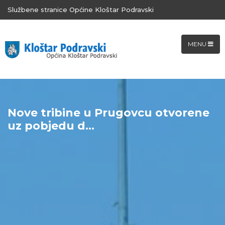
Službene stranice Općine Kloštar Podravski
MENU
Nove tribine u Prugovcu otvorene
uz pobjedu d...