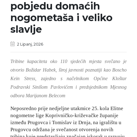
pobjedu domaćih
nogometaša i veliko
slavlje
2 Lipanj, 2026
Tribine kapaciteta oko 110 sjedećih mjesta svečano je
otvorio Božidar Habek, široj javnosti poznatiji kao Boscho
Kein Stress, zajedno s načelnikom Općine Kloštar
Podravski Sinišom Pavlovićem i predsjednikom Mjesnog
odbora Marijanom Belecom
Neposredno prije nedjeljne utakmice 25. kola Elitne
nogometne lige Koprivničko-križevačke županije
između Prugovca i Tomislav iz Drnja, na igralištu u
Prugovcu održana je svečanost otvorenja novih
tribina koje predstavljaju značajan iskorak u razvoju