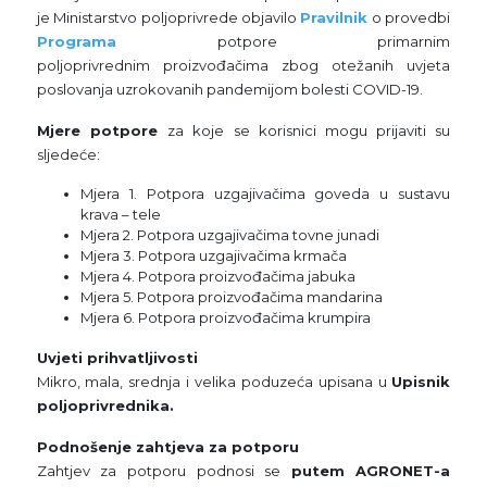
je Ministarstvo poljoprivrede objavilo
Pravilnik
o provedbi
Programa
potpore primarnim
poljoprivrednim proizvođačima zbog otežanih uvjeta
poslovanja uzrokovanih pandemijom bolesti COVID-19.
Mjere potpore
za koje se korisnici mogu prijaviti su
sljedeće:
Mjera 1. Potpora uzgajivačima goveda u sustavu
krava – tele
Mjera 2. Potpora uzgajivačima tovne junadi
Mjera 3. Potpora uzgajivačima krmača
Mjera 4. Potpora proizvođačima jabuka
Mjera 5. Potpora proizvođačima mandarina
Mjera 6. Potpora proizvođačima krumpira
Uvjeti prihvatljivosti
Mikro, mala, srednja i velika poduzeća upisana u
Upisnik
poljoprivrednika.
Podnošenje zahtjeva za potporu
Zahtjev za potporu podnosi se
putem AGRONET-a