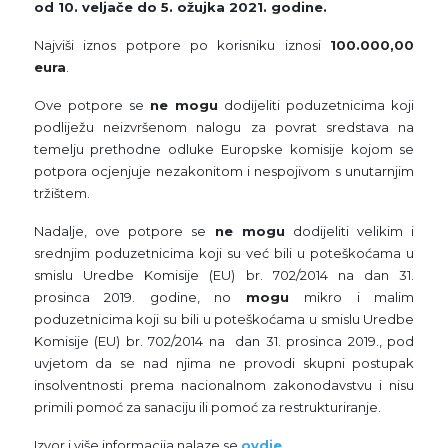
od 10. veljače do 5. ožujka 2021. godine.
Najviši iznos potpore po korisniku iznosi
100.000,00
eura
.
Ove potpore se
ne mogu
dodijeliti poduzetnicima koji
podliježu neizvršenom nalogu za povrat sredstava na
temelju prethodne odluke Europske komisije kojom se
potpora ocjenjuje nezakonitom i nespojivom s unutarnjim
tržištem.
Nadalje, ove potpore se
ne mogu
dodijeliti velikim i
srednjim poduzetnicima koji su već bili u poteškoćama u
smislu Uredbe Komisije (EU) br. 702/2014 na dan 31.
prosinca 2019. godine, no
mogu
mikro i malim
poduzetnicima koji su bili u poteškoćama u smislu Uredbe
Komisije (EU) br. 702/2014 na dan 31. prosinca 2019., pod
uvjetom da se nad njima ne provodi skupni postupak
insolventnosti prema nacionalnom zakonodavstvu i nisu
primili pomoć za sanaciju ili pomoć za restrukturiranje.
Izvor i više informacija nalaze se
ovdje
.