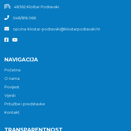
48362 Kloštar Podravski
048/816 066
opcina-klostar-podravski@klostarpodravski.hr
NAVIGACIJA
Početna
O nama
Povijest
Vijesti
Pritužbe i predstavke
Kontakt
TRANSPARENTNOST