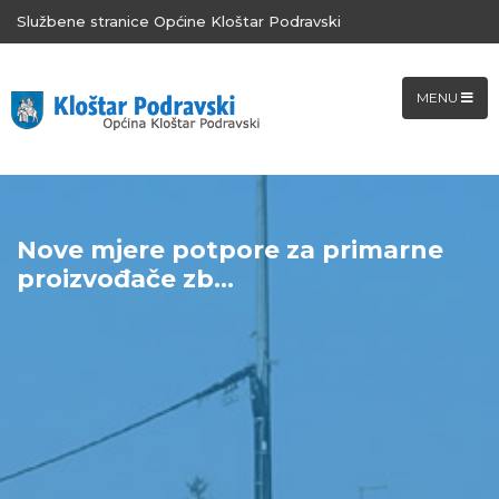
Službene stranice Općine Kloštar Podravski
MENU
Nove mjere potpore za primarne
proizvođače zb...