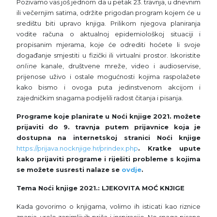
Pozivamo vas još jednom da u petak 23. travnja, u dnevnim
ili večernjim satima, održite prigodan program kojem će u
središtu biti upravo knjiga. Prilikom njegova planiranja
vodite računa o aktualnoj epidemiološkoj situaciji i
propisanim mjerama, koje će odrediti hoćete li svoje
događanje smjestiti u fizički ili virtualni prostor. Iskoristite
online
kanale, društvene mreže, video i audioservise,
prijenose uživo i ostale mogućnosti kojima raspolažete
kako bismo i ovoga puta jedinstvenom akcijom i
zajedničkim snagama podijelili radost čitanja i pisanja.
Programe koje planirate u Noći knjige 2021. možete
prijaviti do 9. travnja putem prijavnice koja je
dostupna na internetskoj stranici Noći knjige
https://prijava.nocknjige.hr/prindex.php
. Kratke upute
kako prijaviti programe i riješiti probleme s kojima
se možete susresti nalaze se
ovdje
.
Tema Noći knjige 2021.: LJEKOVITA MOĆ KNJIGE
Kada govorimo o knjigama, volimo ih isticati kao riznice