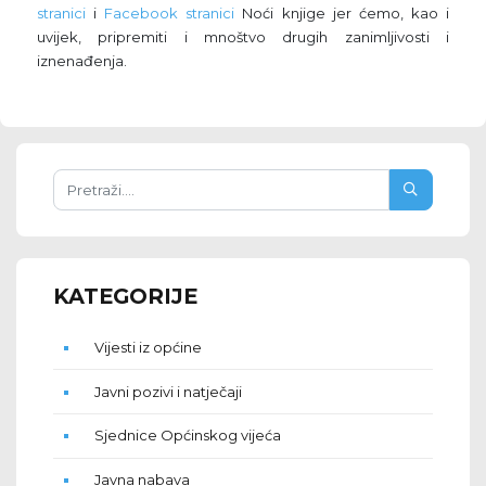
stranici
i
Facebook stranici
Noći knjige jer ćemo, kao i
uvijek, pripremiti i mnoštvo drugih zanimljivosti i
iznenađenja.
KATEGORIJE
Vijesti iz općine
Javni pozivi i natječaji
Sjednice Općinskog vijeća
Javna nabava