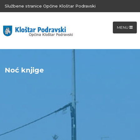
Službene stranice Općine Kloštar Podravski
MENU
Noć knjige