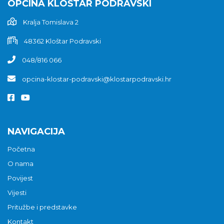
OPĆINA KLOŠTAR PODRAVSKI
Kralja Tomislava 2
48362 Kloštar Podravski
048/816 066
opcina-klostar-podravski@klostarpodravski.hr
NAVIGACIJA
Početna
O nama
Povijest
Vijesti
Pritužbe i predstavke
Kontakt