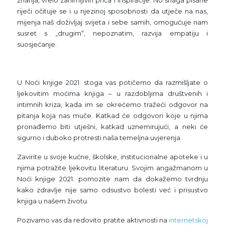
znanja, vrelo zanimljivih priča i inspiracije. No snaga pisane
riječi očituje se i u njezinoj sposobnosti da utječe na nas,
mijenja naš doživljaj svijeta i sebe samih, omogućuje nam
susret s „drugim“, nepoznatim, razvija empatiju i
suosjećanje.
U Noći knjige 2021. stoga vas potičemo da razmišljate o
ljekovitim moćima knjiga – u razdobljima društvenih i
intimnih kriza, kada im se okrećemo tražeći odgovor na
pitanja koja nas muče. Katkad će odgovori koje u njima
pronađemo biti utješni, katkad uznemirujući, a neki će
sigurno i duboko protresti naša temeljna uvjerenja.
Zavirite u svoje kućne, školske, institucionalne apoteke i u
njima potražite ljekovitu literaturu. Svojim angažmanom u
Noći knjige 2021. pomozite nam da dokažemo tvrdnju
kako zdravlje nije samo odsustvo bolesti već i prisustvo
knjiga u našem životu.
Pozivamo vas da redovito pratite aktivnosti na
internetskoj