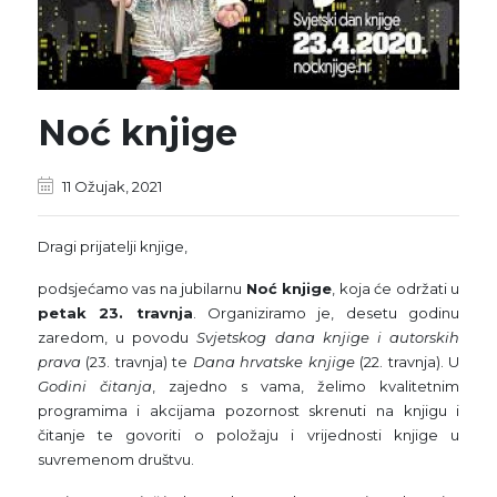
Noć knjige
11 Ožujak, 2021
Dragi prijatelji knjige,
podsjećamo vas na jubilarnu
Noć knjige
, koja će održati u
petak 23. travnja
. Organiziramo je, desetu godinu
zaredom, u povodu
Svjetskog dana knjige i autorskih
prava
(23. travnja) te
Dana hrvatske knjige
(22. travnja). U
Godini čitanja
, zajedno s vama, želimo kvalitetnim
programima i akcijama pozornost skrenuti na knjigu i
čitanje te govoriti o položaju i vrijednosti knjige u
suvremenom društvu.