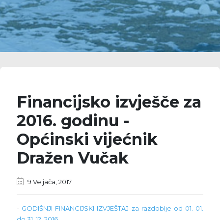
Financijsko izvješče za
2016. godinu -
Općinski vijećnik
Dražen Vučak
9 Veljača, 2017
-
GODIŠNJI FINANCIJSKI IZVJEŠTAJ za razdoblje od 01. 01.
do 31. 12. 2016.