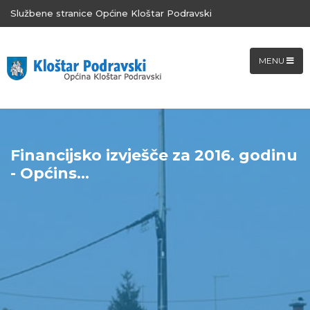
Službene stranice Općine Kloštar Podravski
MENU
Financijsko izvješče za 2016. godinu
- Općins...