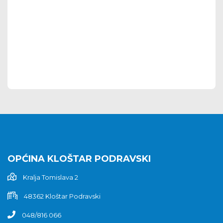
OPĆINA KLOŠTAR PODRAVSKI
Kralja Tomislava 2
48362 Kloštar Podravski
048/816 066