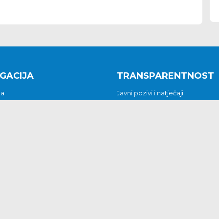
GACIJA
TRANSPARENTNOST
na
Javni pozivi i natječaji
a
Javna nabava
t
Javni pozivi i natječaji
Jedinstveni upravni odjel
be i predstavke
Općinsko vijeće
t
Općinski načelnik
Pritužbe i predstavke