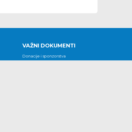
VAŽNI DOKUMENTI
Donacije i sponzorstva
Sklopljeni ugovori
Godišnji financijski izvještaji
Pristup informacijama
GODIŠNJI PLAN RADA ZA 2026
Otvoreni podaci
Izjava o pristupačnosti
Odluka o mrtvozorstvu
CJENICI KOMUNALNIH USLUGA