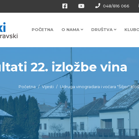
048/816 066
POČETNA
O NAMA
DRUŠTVA
KLUB
tati 22. izložbe vina
Početna
Vijesti
Udruga vinogradara i voćara "Šiljer" Klo