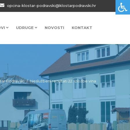
opcina-klostar-podravski@klostarpodravski.hr
OVI
UDRUGE
NOVOSTI
KONTAKT
štar Podravski
Neslužbeni rezultati 22. izložbe vina