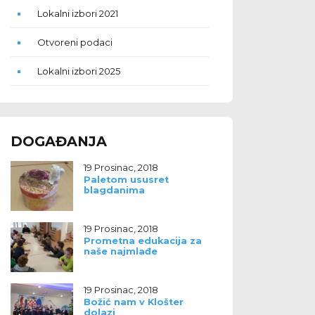
Lokalni izbori 2021
Otvoreni podaci
Lokalni izbori 2025
DOGAĐANJA
19 Prosinac, 2018
Paletom ususret
blagdanima
19 Prosinac, 2018
Prometna edukacija za
naše najmlađe
19 Prosinac, 2018
Božić nam v Klošter
dolazi