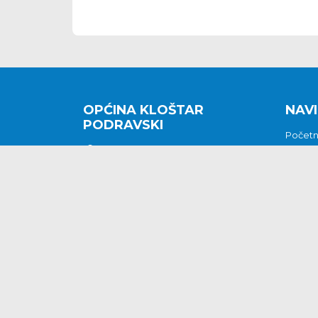
OPĆINA KLOŠTAR
NAVI
PODRAVSKI
Počet
Kralja Tomislava 2
O nam
Povijes
48362 Kloštar Podravski
Vijesti
048/816 066
Prituž
opcina-klostar-
Kontak
podravski@klostarpodravski.hr