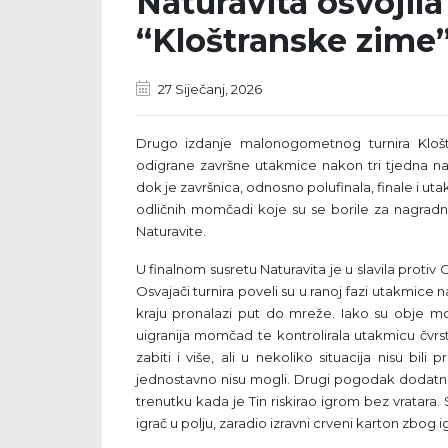
Naturavita osvojil
“Kloštranske zime
27 Siječanj, 2026
Drugo izdanje malonogometnog turnira Klošt
odigrane završne utakmice nakon tri tjedna natj
dok je završnica, odnosno polufinala, finale i ut
odličnih momčadi koje su se borile za nagradn
Naturavite.
U finalnom susretu Naturavita je u slavila protiv 
Osvajači turnira poveli su u ranoj fazi utakmic
kraju pronalazi put do mreže. Iako su obje mom
uigranija momčad te kontrolirala utakmicu čvr
zabiti i više, ali u nekoliko situacija nisu bi
jednostavno nisu mogli. Drugi pogodak dodatno je
trenutku kada je Tin riskirao igrom bez vratara.
igrač u polju, zaradio izravni crveni karton zbog