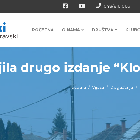
048/816 066
POČETNA
O NAMA
DRUŠTVA
KLUB
ila drugo izdanje “Klo
Početna
Vijesti
Događanja