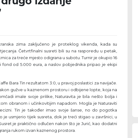
a drugo izdanje
”
ranska zima zaključeno je proteklog vikenda, kada su
ecanja. Četvrtfinalni susreti bili su na rasporedu u petak,
akmica za treće mjesto odigrana u subotu. Turnir je okupio 16
i fond od 5.000 eura, a naslov pobjednika pripao je ekipi
Caffe Bara Tin rezultatom 3:0, u pravoj poslastici za navijače.
e nakon gužve u kaznenom prostoru i odbijene lopte, koja na
čadi imale svoje prilike, Naturavita je bila nešto bolja i
stom obranom i učinkovitijim napadom. Mogla je Naturaviti
li precizni. Tin je također imao svoje šanse, no do pogotka
 usmjerio tijek susreta, dok je treći stigao u završnici, u
 Susret je praktično odlučen nakon što je Jurić, kao dodatni
 igranja rukom izvan kaznenog prostora.