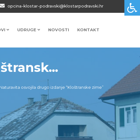
opcina-klostar-podravski@klostarpodravski.hr
OVI
UDRUGE
NOVOSTI
KONTAKT
štransk...
Naturavita osvojila drugo izdanje “Kloštranske zime”