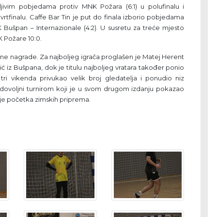
erljivim pobjedama protiv MNK Požara (6:1) u polufinalu i
rtfinalu. Caffe Bar Tin je put do finala izborio pobjedama
Bušpan – Internazionale (4:2). U susretu za treće mjesto
K Požare 10:0.
lne nagrade. Za najboljeg igrača proglašen je Matej Herent
irić iz Bušpana, dok je titulu najboljeg vratara također ponio
 tri vikenda privukao velik broj gledatelja i ponudio niz
zadovoljni turnirom koji je u svom drugom izdanju pokazao
ije početka zimskih priprema.