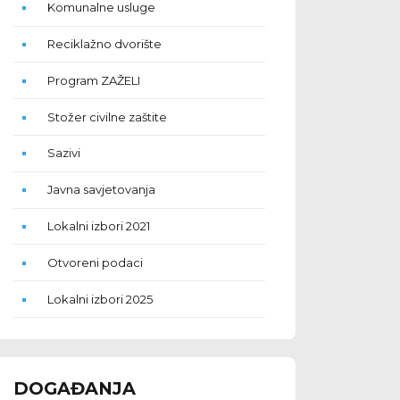
Komunalne usluge
Reciklažno dvorište
Program ZAŽELI
Stožer civilne zaštite
Sazivi
Javna savjetovanja
Lokalni izbori 2021
Otvoreni podaci
Lokalni izbori 2025
DOGAĐANJA