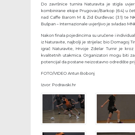
Do završnice turnira Naturavita je stigla uvj
kombinirane ekipe Prugovac/Barkop (6:4) u četv
nad Caffe Barom M & Zid Đurđevac (3:1) te NK 
Bušpan – Internazionale uvjerljivo je svladao MN
Nakon finala pojedincima su uručene i individua
iz Naturavite, najbolji je strijelac bio Domagoj T
igrač Naturavite, Hrvoje Zdelar Turnir je kroz
kvalitetnih utakmica. Organizatori mogu biti 
potencijal da postane neizostavno odredište pr
FOTO/VIDEO Antun Bobonj
Izvor: Podravski.hr