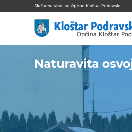
Službene stranice Općine Kloštar Podravski
Naturavita osvoj