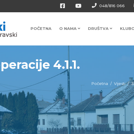
048/816 066
POČETNA
O NAMA
DRUŠTVA
KLUB
peracije 4.1.1.
Početna
Vijesti
J