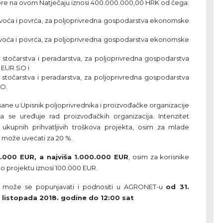
ore na ovom Natječaju iznosi 400.000.000,00 HRK od čega:
 voća i povrća, za poljoprivredna gospodarstva ekonomske
voća i povrća, za poljoprivredna gospodarstva ekonomske
stočarstva i peradarstva, za poljoprivredna gospodarstva
 EUR SO i
stočarstva i peradarstva, za poljoprivredna gospodarstva
SO.
pisane u Upisnik poljoprivrednika i proizvođačke organizacije
 se uređuje rad proizvođačkih organizacija. Intenzitet
ukupnih prihvatljivih troškova projekta, osim za mlade
e može uvećati za 20 %.
5.000 EUR, a najviša 1.000.000 EUR
, osim za korisnike
po projektu iznosi 100.000 EUR.
aj može se popunjavati i podnositi u AGRONET-u
od 31.
. listopada 2018. godine do 12:00 sat