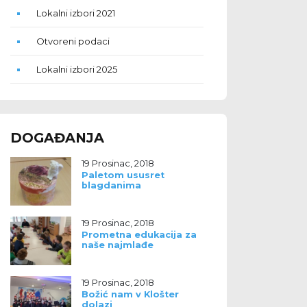
Lokalni izbori 2021
Otvoreni podaci
Lokalni izbori 2025
DOGAĐANJA
19 Prosinac, 2018
Paletom ususret
blagdanima
19 Prosinac, 2018
Prometna edukacija za
naše najmlađe
19 Prosinac, 2018
Božić nam v Klošter
dolazi