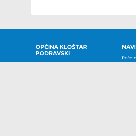
OPĆINA KLOŠTAR
NAVI
PODRAVSKI
Počet
Kralja Tomislava 2
O nam
Povijes
48362 Kloštar Podravski
Vijesti
048/816 066
Prituž
opcina-klostar-
Kontak
podravski@klostarpodravski.hr