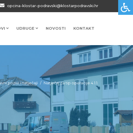
opcina-klostar-podravski@klostarpodravski.hr
OVI
UDRUGE
NOVOSTI
KONTAKT
avni pozivi i natječaji
Natječaj za tip operacije 4.1.1.