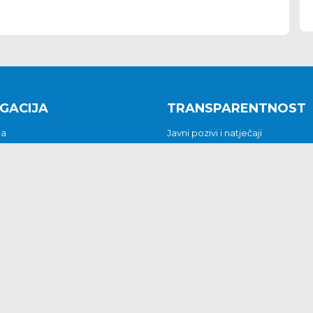
GACIJA
TRANSPARENTNOST
na
Javni pozivi i natječaji
a
Javna nabava
t
Javni pozivi i natječaji
Jedinstveni upravni odjel
be i predstavke
Općinsko vijeće
t
Općinski načelnik
Pritužbe i predstavke