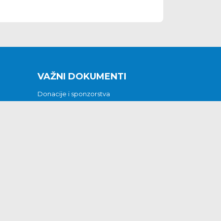
VAŽNI DOKUMENTI
Donacije i sponzorstva
Sklopljeni ugovori
Godišnji financijski izvještaji
Pristup informacijama
GODIŠNJI PLAN RADA ZA 2026
Otvoreni podaci
Izjava o pristupačnosti
Odluka o mrtvozorstvu
CJENICI KOMUNALNIH USLUGA