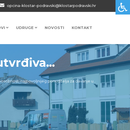
opcina-klostar-podravski@klostarpodravski.hr
OVI
UDRUGE
NOVOSTI
KONTAKT
tvrđiva...
posobnosti najpovoljnijeg ponuditelja za davanje u...