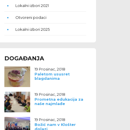
Lokalni izbori 2021
Otvoreni podaci
Lokalni izbori 2025
DOGAĐANJA
19 Prosinac, 2018
Paletom ususret
blagdanima
19 Prosinac, 2018
Prometna edukacija za
naše najmlađe
19 Prosinac, 2018
Božić nam v Klošter
dolazi