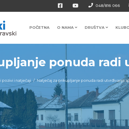
048/816 066
POČETNA
O NAMA
DRUŠTVA
KLUB
upljanje ponuda radi u
i pozivi i natječaji
Natječaj za prikupljanje ponuda radi utvrđivanja s