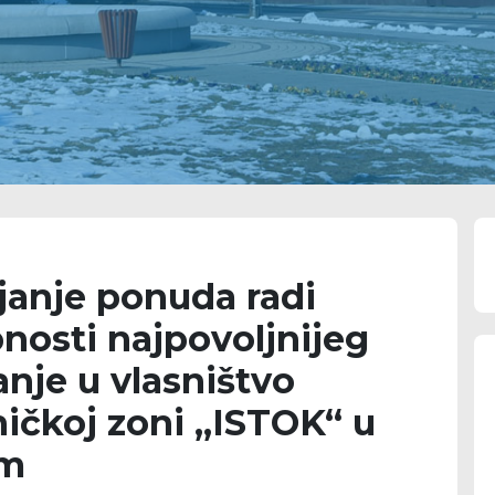
ljanje ponuda radi
nosti najpovoljnijeg
anje u vlasništvo
ičkoj zoni „ISTOK“ u
om