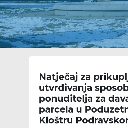
Natječaj za prikup
utvrđivanja sposob
ponuditelja za dav
parcela u Poduzetn
Kloštru Podravsk