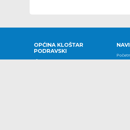
OPĆINA KLOŠTAR
NAVI
PODRAVSKI
Počet
Kralja Tomislava 2
O nam
Povijes
48362 Kloštar Podravski
Vijesti
048/816 066
Prituž
opcina-klostar-
Kontak
podravski@klostarpodravski.hr