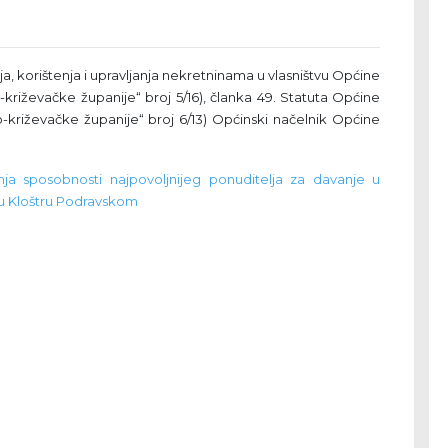
a, korištenja i upravljanja nekretninama u vlasništvu Općine
-križevačke županije“ broj 5/16), članka 49. Statuta Općine
o-križevačke županije“ broj 6/13) Općinski načelnik Općine
nja sposobnosti najpovoljnijeg ponuditelja za davanje u
 u Kloštru Podravskom