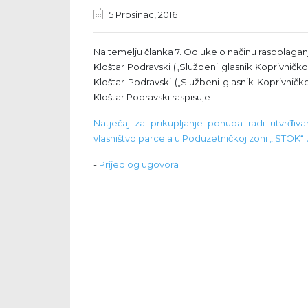
5 Prosinac, 2016
Na temelju članka 7. Odluke o načinu raspolaganj
Kloštar Podravski („Službeni glasnik Koprivničko
Kloštar Podravski („Službeni glasnik Koprivničk
Kloštar Podravski raspisuje
Natječaj za prikupljanje ponuda radi utvrđiva
vlasništvo parcela u Poduzetničkoj zoni „ISTOK“
-
Prijedlog ugovora