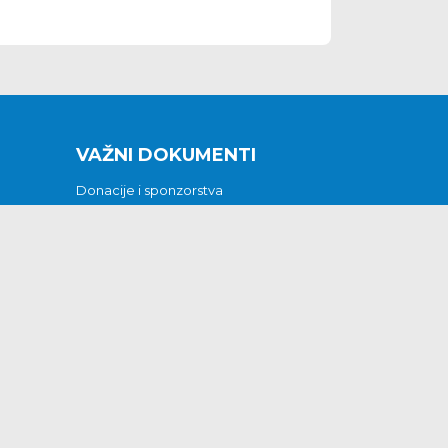
VAŽNI DOKUMENTI
Donacije i sponzorstva
Sklopljeni ugovori
Godišnji financijski izvještaji
Pristup informacijama
GODIŠNJI PLAN RADA ZA 2026
Otvoreni podaci
Izjava o pristupačnosti
Odluka o mrtvozorstvu
CJENICI KOMUNALNIH USLUGA