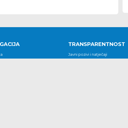
GACIJA
TRANSPARENTNOST
na
Javni pozivi i natječaji
a
Javna nabava
t
Javni pozivi i natječaji
Jedinstveni upravni odjel
be i predstavke
Općinsko vijeće
t
Općinski načelnik
Pritužbe i predstavke