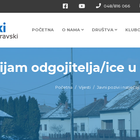
048/816 066
POČETNA
O NAMA
DRUŠTVA
KLUB
am odgojitelja/ice u r
Početna
Vijesti
Javni pozivi i natječaji