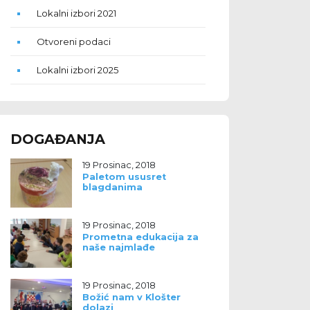
Lokalni izbori 2021
Otvoreni podaci
Lokalni izbori 2025
DOGAĐANJA
19 Prosinac, 2018
Paletom ususret
blagdanima
19 Prosinac, 2018
Prometna edukacija za
naše najmlađe
19 Prosinac, 2018
Božić nam v Klošter
dolazi