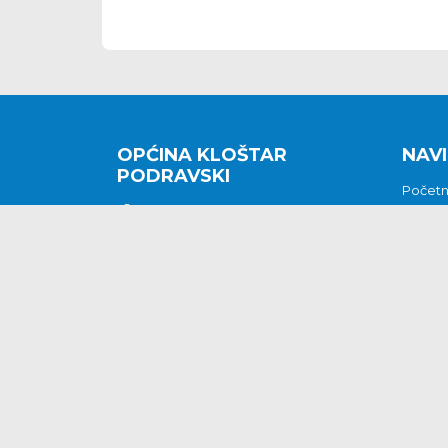
OPĆINA KLOŠTAR
NAVI
PODRAVSKI
Počet
Kralja Tomislava 2
O nam
Povijes
48362 Kloštar Podravski
Vijesti
048/816 066
Prituž
opcina-klostar-
Kontak
podravski@klostarpodravski.hr