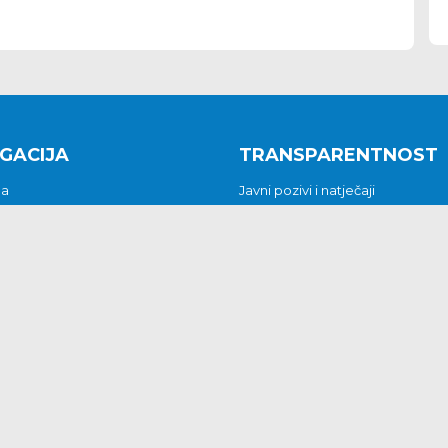
GACIJA
TRANSPARENTNOST
na
Javni pozivi i natječaji
a
Javna nabava
t
Javni pozivi i natječaji
Jedinstveni upravni odjel
be i predstavke
Općinsko vijeće
t
Općinski načelnik
Pritužbe i predstavke