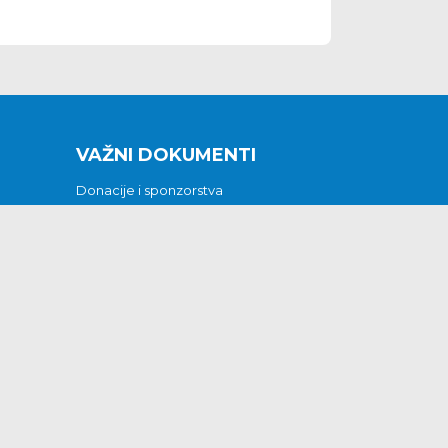
VAŽNI DOKUMENTI
Donacije i sponzorstva
Sklopljeni ugovori
Godišnji financijski izvještaji
Pristup informacijama
GODIŠNJI PLAN RADA ZA 2026
Otvoreni podaci
Izjava o pristupačnosti
Odluka o mrtvozorstvu
CJENICI KOMUNALNIH USLUGA