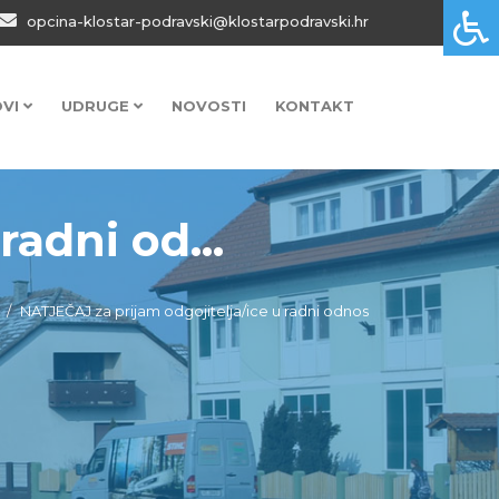
opcina-klostar-podravski@klostarpodravski.hr
OVI
UDRUGE
NOVOSTI
KONTAKT
adni od...
NATJEČAJ za prijam odgojitelja/ice u radni odnos