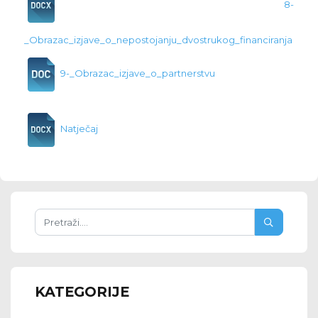
8-
_Obrazac_izjave_o_nepostojanju_dvostrukog_financiranja
9-_Obrazac_izjave_o_partnerstvu
Natječaj
KATEGORIJE