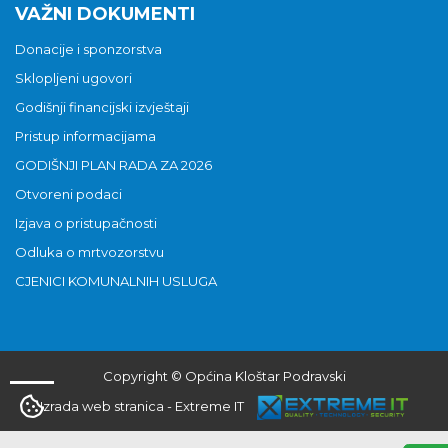
VAŽNI DOKUMENTI
Donacije i sponzorstva
Sklopljeni ugovori
Godišnji financijski izvještaji
Pristup informacijama
GODIŠNJI PLAN RADA ZA 2026
Otvoreni podaci
Izjava o pristupačnosti
Odluka o mrtvozorstvu
CJENICI KOMUNALNIH USLUGA
Copyright © Općina Kloštar Podravski
Izrada web stranica
-
Extreme IT