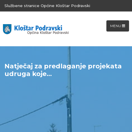
Službene stranice Općine Kloštar Podravski
MENU
Natječaj za predlaganje projekata
udruga koje...