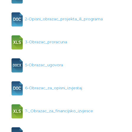
2-Opisni_obrazac_projekta_ili_programa
3-Obrazac_proracuna
5-Obrazac_ugovora
6-Obrazac_za_opisni_izvjestaj
7-_Obrazac_za_financijsko_izvjesce