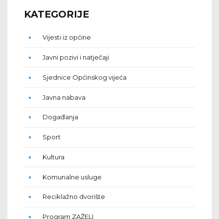
KATEGORIJE
Vijesti iz općine
Javni pozivi i natječaji
Sjednice Općinskog vijeća
Javna nabava
Događanja
Sport
Kultura
Komunalne usluge
Reciklažno dvorište
Program ZAŽELI