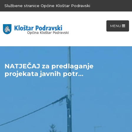
Službene stranice Općine Kloštar Podravski
MENU
NATJEČAJ za predlaganje
projekata javnih potr...