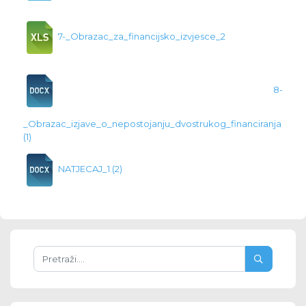
7-_Obrazac_za_financijsko_izvjesce_2
8-
_Obrazac_izjave_o_nepostojanju_dvostrukog_financiranja
(1)
NATJECAJ_1 (2)