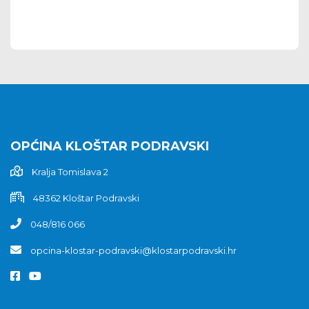
OPĆINA KLOŠTAR PODRAVSKI
Kralja Tomislava 2
48362 Kloštar Podravski
048/816 066
opcina-klostar-podravski@klostarpodravski.hr