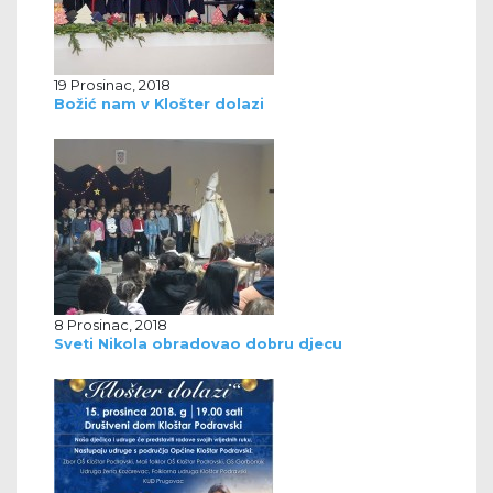
19 Prosinac, 2018
Božić nam v Klošter dolazi
8 Prosinac, 2018
Sveti Nikola obradovao dobru djecu