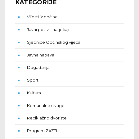
KATEGORIJE
Vijesti iz općine
Javni pozivi i natječaji
Sjednice Općinskog vijeća
Javna nabava
Događanja
Sport
Kultura
Komunalne usluge
Reciklažno dvorište
Program ZAŽELI