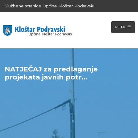
Službene stranice Općine Kloštar Podravski
MENU
NATJEČAJ za predlaganje
projekata javnih potr...