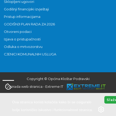
Sklopljeni ugovori
Godišnji financijski izvještaji
Pristup informacijama
GODIŠNJI PLAN RADA ZA 2026
Otvoreni podaci
Izjava o pristupačnosti
Odluka o mrtvozorstvu
CJENICI KOMUNALNIH USLUGA
Copyright © Općina Kloštar Podravski
Izrada web stranica
-
Extreme IT
Slaž
Ova stranica koristi kolačiće kako bi se osiguralo
bolje korisničko iskustvo i funkcionalnost stranica.