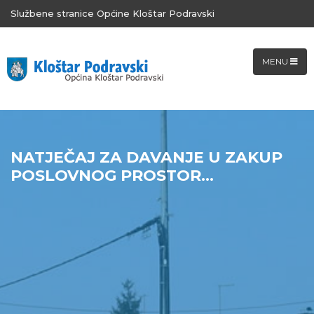
Službene stranice Općine Kloštar Podravski
MENU
NATJEČAJ ZA DAVANJE U ZAKUP
POSLOVNOG PROSTOR...