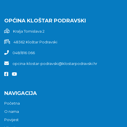
OPĆINA KLOŠTAR PODRAVSKI
Kralja Tomislava 2
48362 Kloštar Podravski
048/816 066
opcina-klostar-podravski@klostarpodravski.hr
NAVIGACIJA
Početna
O nama
Povijest