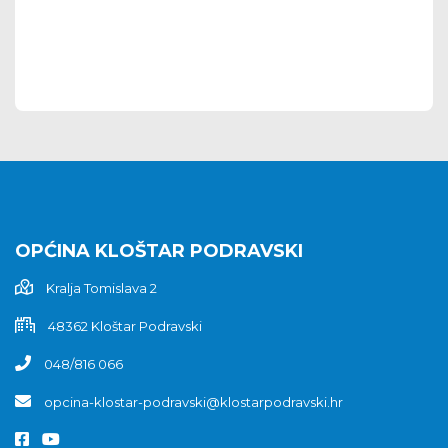
OPĆINA KLOŠTAR PODRAVSKI
Kralja Tomislava 2
48362 Kloštar Podravski
048/816 066
opcina-klostar-podravski@klostarpodravski.hr