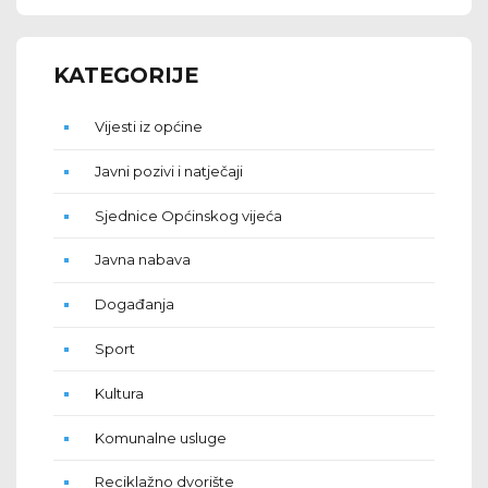
KATEGORIJE
Vijesti iz općine
Javni pozivi i natječaji
Sjednice Općinskog vijeća
Javna nabava
Događanja
Sport
Kultura
Komunalne usluge
Reciklažno dvorište