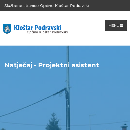
Službene stranice Općine Kloštar Podravski
MENU
Natječaj - Projektni asistent