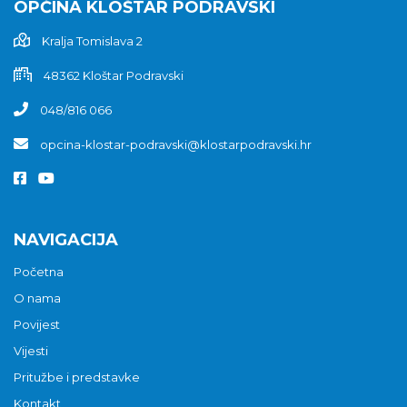
OPĆINA KLOŠTAR PODRAVSKI
Kralja Tomislava 2
48362 Kloštar Podravski
048/816 066
opcina-klostar-podravski@klostarpodravski.hr
NAVIGACIJA
Početna
O nama
Povijest
Vijesti
Pritužbe i predstavke
Kontakt