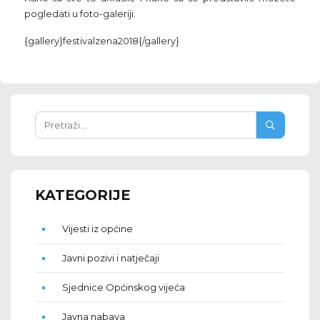
pogledati u foto-galeriji.
{gallery}festivalzena2018{/gallery}
KATEGORIJE
Vijesti iz općine
Javni pozivi i natječaji
Sjednice Općinskog vijeća
Javna nabava