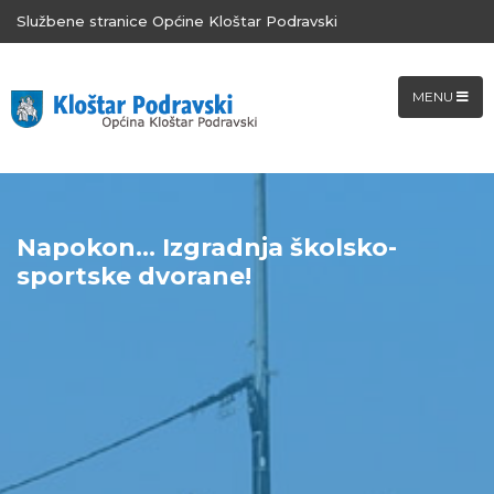
Službene stranice Općine Kloštar Podravski
MENU
Napokon… Izgradnja školsko-
sportske dvorane!