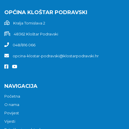
OPĆINA KLOŠTAR PODRAVSKI
Kralja Tomislava 2
48362 Kloštar Podravski
048/816 066
opcina-klostar-podravski@klostarpodravski.hr
NAVIGACIJA
Početna
O nama
Povijest
Vijesti