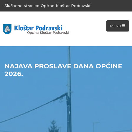
Službene stranice Općine Kloštar Podravski
MENU
NAJAVA PROSLAVE DANA OPĆINE
2026.