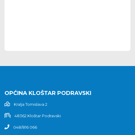
OPĆINA KLOŠTAR PODRAVSKI
Kralja Tomislava 2
48362 Kloštar Podravski
048/816 066