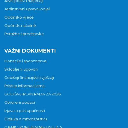
Javni pozivi i natječaji
Jedinstveni upravni odjel
Općinsko vijeće
Općinski načelnik
Pritužbe i predstavke
VAŽNI DOKUMENTI
Donacije i sponzorstva
Sklopljeni ugovori
Godišnji financijski izvještaji
Pristup informacijama
GODIŠNJI PLAN RADA ZA 2026
Otvoreni podaci
Izjava o pristupačnosti
Odluka o mrtvozorstvu
CJENICI KOMUNALNIH USLUGA