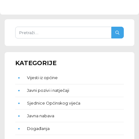
KATEGORIJE
Vijesti iz općine
Javni pozivi i natječaji
Sjednice Općinskog vijeća
Javna nabava
Događanja