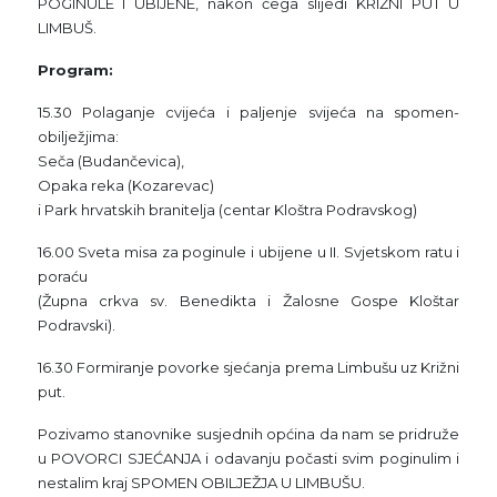
POGINULE I UBIJENE, nakon čega slijedi KRIŽNI PUT U
LIMBUŠ.
Program:
15.30 Polaganje cvijeća i paljenje svijeća na spomen-
obilježjima:
Seča (Budančevica),
Opaka reka (Kozarevac)
i Park hrvatskih branitelja (centar Kloštra Podravskog)
16.00 Sveta misa za poginule i ubijene u II. Svjetskom ratu i
poraću
(Župna crkva sv. Benedikta i Žalosne Gospe Kloštar
Podravski).
16.30 Formiranje povorke sjećanja prema Limbušu uz Križni
put.
Pozivamo stanovnike susjednih općina da nam se pridruže
u POVORCI SJEĆANJA i odavanju počasti svim poginulim i
nestalim kraj SPOMEN OBILJEŽJA U LIMBUŠU.