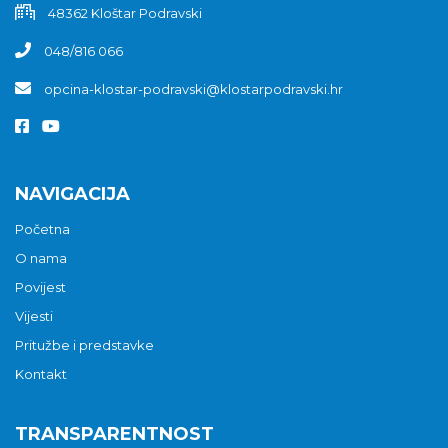
48362 Kloštar Podravski
048/816 066
opcina-klostar-podravski@klostarpodravski.hr
NAVIGACIJA
Početna
O nama
Povijest
Vijesti
Pritužbe i predstavke
Kontakt
TRANSPARENTNOST