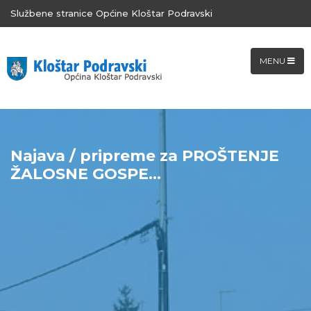
Službene stranice Općine Kloštar Podravski
MENU
Najava / pripreme za PROŠTENJE
ŽALOSNE GOSPE...