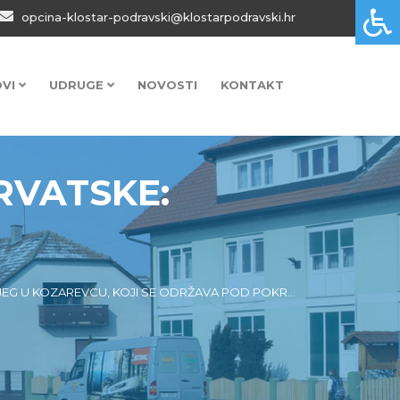
opcina-klostar-podravski@klostarpodravski.hr
OVI
UDRUGE
NOVOSTI
KONTAKT
RVATSKE:
G U KOZAREVCU, KOJI SE ODRŽAVA POD POKR...