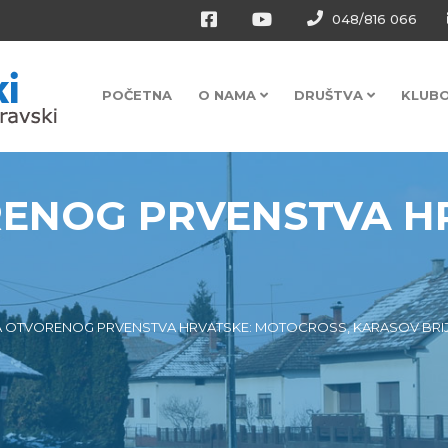
048/816 066
POČETNA
O NAMA
DRUŠTVA
KLUB
ENOG PRVENSTVA H
 OTVORENOG PRVENSTVA HRVATSKE: MOTOCROSS, KARASOV BRIJE