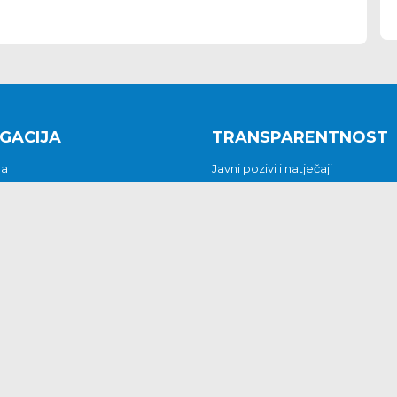
GACIJA
TRANSPARENTNOST
na
Javni pozivi i natječaji
a
Javna nabava
t
Javni pozivi i natječaji
Jedinstveni upravni odjel
be i predstavke
Općinsko vijeće
t
Općinski načelnik
Pritužbe i predstavke