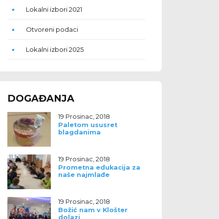
Lokalni izbori 2021
Otvoreni podaci
Lokalni izbori 2025
DOGAĐANJA
19 Prosinac, 2018
Paletom ususret
blagdanima
19 Prosinac, 2018
Prometna edukacija za
naše najmlađe
19 Prosinac, 2018
Božić nam v Klošter
dolazi