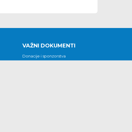
VAŽNI DOKUMENTI
Donacije i sponzorstva
Sklopljeni ugovori
Godišnji financijski izvještaji
Pristup informacijama
GODIŠNJI PLAN RADA ZA 2026
Otvoreni podaci
Izjava o pristupačnosti
Odluka o mrtvozorstvu
CJENICI KOMUNALNIH USLUGA