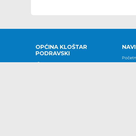
OPĆINA KLOŠTAR
NAVI
PODRAVSKI
Počet
Kralja Tomislava 2
O nam
Povijes
48362 Kloštar Podravski
Vijesti
048/816 066
Prituž
opcina-klostar-
Kontak
podravski@klostarpodravski.hr