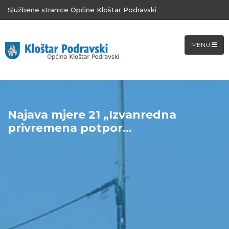
Službene stranice Općine Kloštar Podravski
MENU
Najava mjere 21 „Izvanredna
privremena potpor...