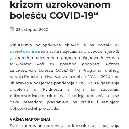
krizom uzrokovanom
bolešću COVID-19“
23 Listopad, 2020
Ministarstvo poljoprivrede objavilo je na portalu
e-
savjetovanja
dva
nacrta natječaja za provedbu
mjere 21
„Izvanredna privremena potpora poljoprivrednicima i
MSP-ovima koji su posebno pogođeni krizom
uzrokovanom bolešću COVID-19“
iz Programa ruralnog
razvoja Republike Hrvatske za razdoblje 2014. – 2020, radi
ublažavanja posljedica pandemije COVID-19 te rješavanja
problema s likvidnošću s kojim se suočavaju
poljoprivrednici te mikro, mala i srednja poduzeća koja se
bave preradom, plasiranjem na tržište i razvojem
poljoprivrednih proizvoda.
VAŽNA NAPOMENA!
Sve zainteresirane potencijalne korisnike koji ispunjavaju