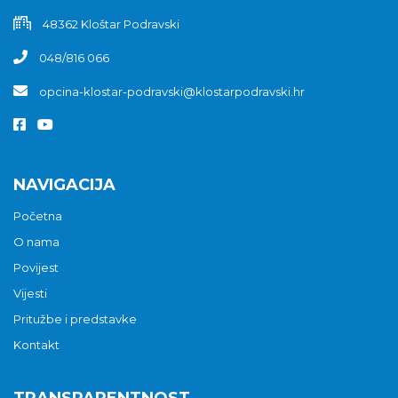
48362 Kloštar Podravski
048/816 066
opcina-klostar-podravski@klostarpodravski.hr
NAVIGACIJA
Početna
O nama
Povijest
Vijesti
Pritužbe i predstavke
Kontakt