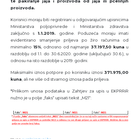
te pakiranje jaja i proizvoda od jaja ili pčelinjih
proizvoda.
Korisnici moraju biti registrirani u odgovarajućim upisnicima
Ministarstva poljoprivrede i Ministarstva zdravstva
zaključno s
1.1.2019.
godine. Poduzeća moraju imati
evidentirano smanjenje priljeva po žiro računima od
minimalno
15%
, odnosno od najmanje
37.197,50 kuna
u
razdoblju od 1.1. do 30.6.2020. godine (uključujući 30.6.), u
odnosu na isto razdoblje u 2019. godini.
Maksimalni iznos potpore po korisniku iznosi
371.975,00
kuna
, ali ne više od stvarnog iznosa pada priljeva.
*Prilikom unosa podataka u Zahtjev za upis u EKPRRiR
nužno je u polje „faks“ upisati tekst „M21“: