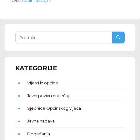
Izvor:
ruralnirazvoj.hr
KATEGORIJE
Vijesti iz općine
Javni pozivi i natječaji
Sjednice Općinskog vijeća
Javna nabava
Događanja