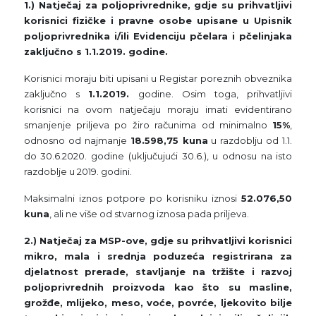
1.) Natječaj za poljoprivrednike, gdje su prihvatljivi
korisnici fizičke i pravne osobe upisane u Upisnik
poljoprivrednika i/ili Evidenciju pčelara i pčelinjaka
zaključno s 1.1.2019. godine.
Korisnici moraju biti upisani u Registar poreznih obveznika
zaključno s
1.1.2019.
godine. Osim toga, prihvatljivi
korisnici na ovom natječaju moraju imati evidentirano
smanjenje priljeva po žiro računima od minimalno
15%
,
odnosno od najmanje
18.598,75 kuna
u razdoblju od 1.1.
do 30.6.2020. godine (uključujući 30.6.), u odnosu na isto
razdoblje u 2019. godini.
Maksimalni iznos potpore po korisniku iznosi
52.076,50
kuna
, ali ne više od stvarnog iznosa pada priljeva.
2.) Natječaj za MSP-ove, gdje su prihvatljivi korisnici
mikro, mala i srednja poduzeća registrirana za
djelatnost prerade, stavljanje na tržište i razvoj
poljoprivrednih proizvoda kao što su masline,
grožđe, mlijeko, meso, voće, povrće, ljekovito bilje