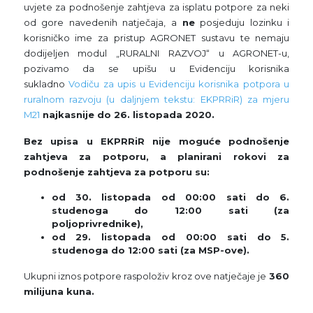
uvjete za podnošenje zahtjeva za isplatu potpore za neki
od gore navedenih natječaja, a
ne
posjeduju lozinku i
korisničko ime za pristup AGRONET sustavu te nemaju
dodijeljen modul „RURALNI RAZVOJ“ u AGRONET-u,
pozivamo da se upišu u Evidenciju korisnika
sukladno
Vodiču za upis u Evidenciju korisnika potpora u
ruralnom razvoju (u daljnjem tekstu: EKPRRiR) za mjeru
M21
najkasnije do 26. listopada 2020.
Bez upisa u EKPRRiR nije moguće podnošenje
zahtjeva za potporu, a planirani rokovi za
podnošenje zahtjeva za potporu su:
od 30. listopada od 00:00 sati do 6.
studenoga do 12:00 sati (za
poljoprivrednike),
od 29. listopada od 00:00 sati do 5.
studenoga do 12:00 sati (za MSP-ove).
Ukupni iznos potpore raspoloživ kroz ove natječaje je
360
milijuna kuna.