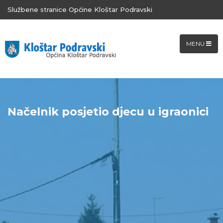
Službene stranice Općine Kloštar Podravski
MENU
Načelnik posjetio djecu u igraonici