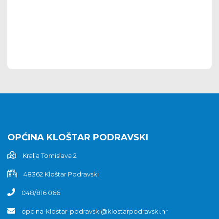
OPĆINA KLOŠTAR PODRAVSKI
Kralja Tomislava 2
48362 Kloštar Podravski
048/816 066
opcina-klostar-podravski@klostarpodravski.hr