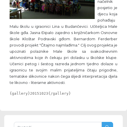
načelnik
posjetio je
djecu koja
pohađaju
Malu školu u igraonici Lina u Budančevici. Učiteljica Male
škole gđa. Jasna Đipalo zajedno s knjižničarkom Osnovne
škole Kloštar Podravski gđom. Bernardom Ferderber
provodi projekt "Čitajmo najmlađima." Cilj ovog projekta je
upoznati polaznike Male škole sa svakodnevnim
aktivnostima koje ih čekaju pri dolasku u školske klupe.
Učenici petog i šestog razreda jednom tjedno dolaze u
igraonicu te svojim malim prijateljima čitaju prigodne,
tematske slikovnice nakon čega slijedi interpretacija djela
te likovno - literarne aktivnosti.
{gallery}20151023{/gallery}