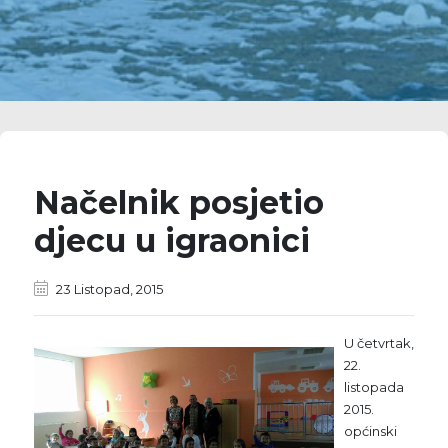
Načelnik posjetio
djecu u igraonici
23 Listopad, 2015
U četvrtak,
22.
listopada
2015.
općinski