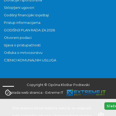
Donacije i sponzorstva
Sklopljeni ugovori
Godišnji financijski izvještaji
Pristup informacijama
GODIŠNJI PLAN RADA ZA 2026
Otvoreni podaci
Izjava o pristupačnosti
Odluka o mrtvozorstvu
CJENICI KOMUNALNIH USLUGA
Copyright © Općina Kloštar Podravski
Izrada web stranica
-
Extreme IT
Slaž
Ova stranica koristi kolačiće kako bi se osiguralo
bolje korisničko iskustvo i funkcionalnost stranica.