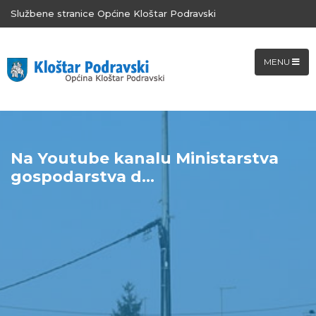
Službene stranice Općine Kloštar Podravski
MENU
Na Youtube kanalu Ministarstva
gospodarstva d...