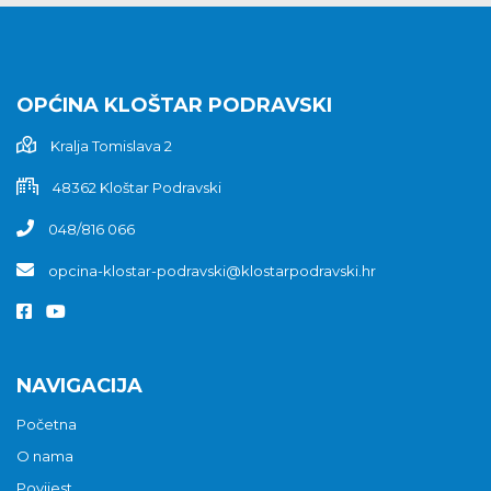
OPĆINA KLOŠTAR PODRAVSKI
Kralja Tomislava 2
48362 Kloštar Podravski
048/816 066
opcina-klostar-podravski@klostarpodravski.hr
NAVIGACIJA
Početna
O nama
Povijest