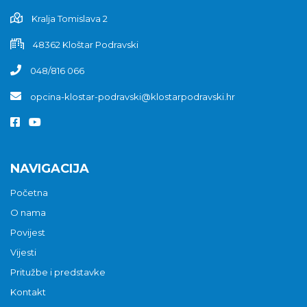
Kralja Tomislava 2
48362 Kloštar Podravski
048/816 066
opcina-klostar-podravski@klostarpodravski.hr
NAVIGACIJA
Početna
O nama
Povijest
Vijesti
Pritužbe i predstavke
Kontakt