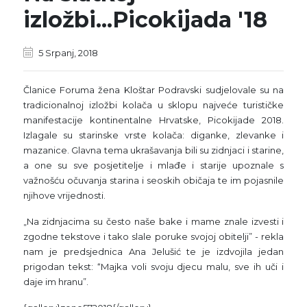
izložbi...Picokijada '18
5 Srpanj, 2018
Članice Foruma žena Kloštar Podravski sudjelovale su na
tradicionalnoj izložbi kolača u sklopu najveće turističke
manifestacije kontinentalne Hrvatske, Picokijade 2018.
Izlagale su starinske vrste kolača: diganke, zlevanke i
mazanice. Glavna tema ukrašavanja bili su zidnjaci i starine,
a one su sve posjetitelje i mlađe i starije upoznale s
važnošću očuvanja starina i seoskih običaja te im pojasnile
njihove vrijednosti.
„Na zidnjacima su često naše bake i mame znale izvesti i
zgodne tekstove i tako slale poruke svojoj obitelji” - rekla
nam je predsjednica Ana Jelušić te je izdvojila jedan
prigodan tekst: “Majka voli svoju djecu malu, sve ih uči i
daje im hranu”.