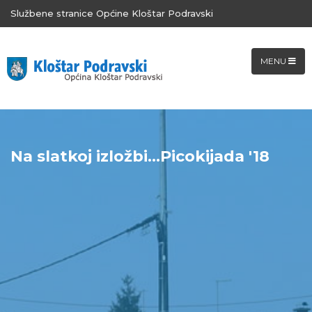
Službene stranice Općine Kloštar Podravski
MENU
Na slatkoj izložbi...Picokijada '18