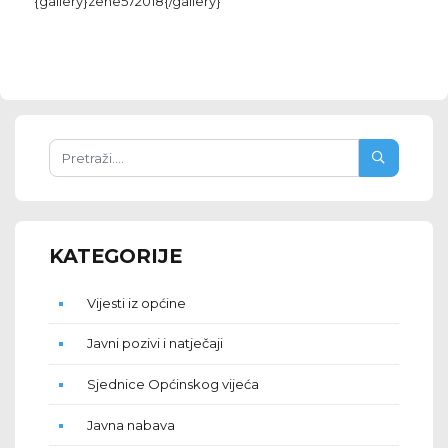
{gallery}zene572018{/gallery}
KATEGORIJE
Vijesti iz općine
Javni pozivi i natječaji
Sjednice Općinskog vijeća
Javna nabava