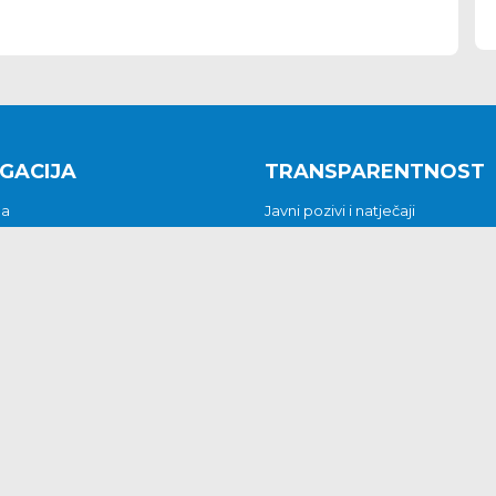
GACIJA
TRANSPARENTNOST
na
Javni pozivi i natječaji
a
Javna nabava
t
Javni pozivi i natječaji
Jedinstveni upravni odjel
be i predstavke
Općinsko vijeće
t
Općinski načelnik
Pritužbe i predstavke