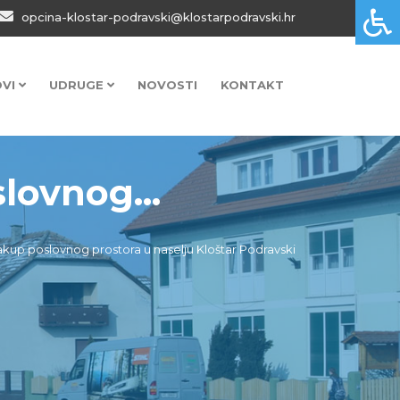
opcina-klostar-podravski@klostarpodravski.hr
OVI
UDRUGE
NOVOSTI
KONTAKT
lovnog...
 zakup poslovnog prostora u naselju Kloštar Podravski