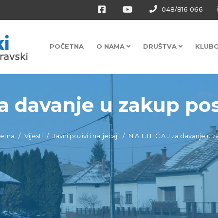
048/816 066
POČETNA
O NAMA
DRUŠTVA
KLUB
za davanje u zakup pos
etna
Vijesti
Javni pozivi i natječaji
N A T J E Č A J za davanje u