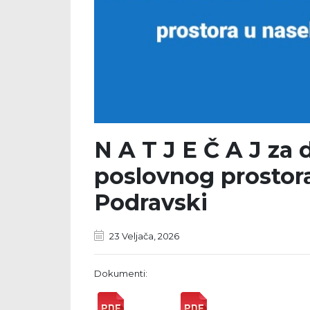
N A T J E Č A J za
poslovnog prostora
Podravski
23 Veljača, 2026
Dokumenti: