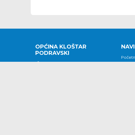
OPĆINA KLOŠTAR
NAVI
PODRAVSKI
Počet
Kralja Tomislava 2
O nam
Povijes
48362 Kloštar Podravski
Vijesti
048/816 066
Prituž
opcina-klostar-
Kontak
podravski@klostarpodravski.hr