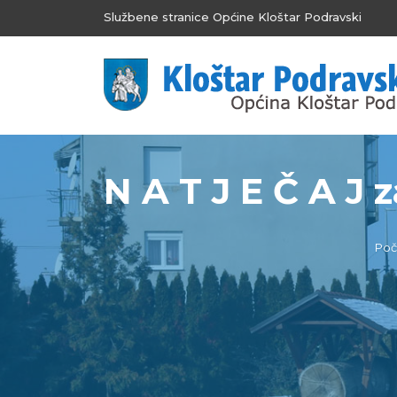
Službene stranice Općine Kloštar Podravski
N A T J E Č A J 
Poč