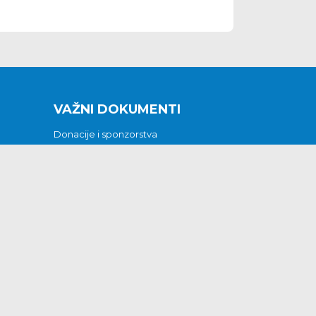
VAŽNI DOKUMENTI
Donacije i sponzorstva
Sklopljeni ugovori
Godišnji financijski izvještaji
Pristup informacijama
GODIŠNJI PLAN RADA ZA 2026
Otvoreni podaci
Izjava o pristupačnosti
Odluka o mrtvozorstvu
CJENICI KOMUNALNIH USLUGA