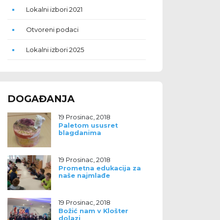
Lokalni izbori 2021
Otvoreni podaci
Lokalni izbori 2025
DOGAĐANJA
19 Prosinac, 2018
Paletom ususret
blagdanima
19 Prosinac, 2018
Prometna edukacija za
naše najmlađe
19 Prosinac, 2018
Božić nam v Klošter
dolazi