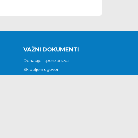
VAŽNI DOKUMENTI
Donacije i sponzorstva
Sklopljeni ugovori
Godišnji financijski izvještaji
Pristup informacijama
GODIŠNJI PLAN RADA ZA 2026
Otvoreni podaci
Izjava o pristupačnosti
Odluka o mrtvozorstvu
CJENICI KOMUNALNIH USLUGA