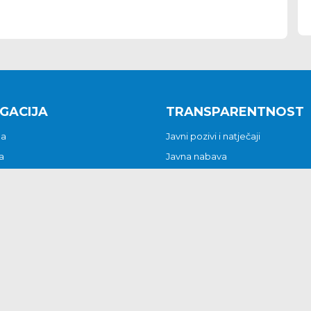
GACIJA
TRANSPARENTNOST
na
Javni pozivi i natječaji
a
Javna nabava
t
Javni pozivi i natječaji
Jedinstveni upravni odjel
be i predstavke
Općinsko vijeće
t
Općinski načelnik
Pritužbe i predstavke