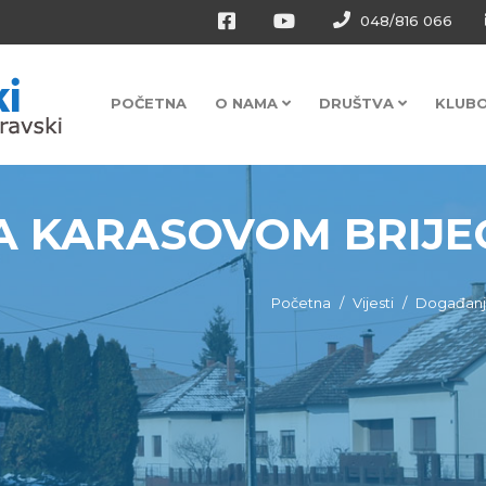
048/816 066
POČETNA
O NAMA
DRUŠTVA
KLUB
 KARASOVOM BRIJEG
Početna
Vijesti
Događanj