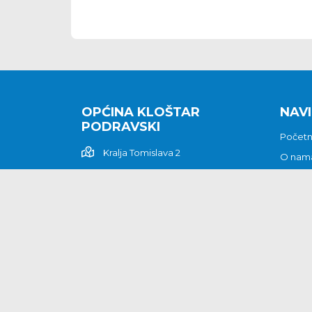
OPĆINA KLOŠTAR
NAVI
PODRAVSKI
Počet
Kralja Tomislava 2
O nam
Povijes
48362 Kloštar Podravski
Vijesti
048/816 066
Prituž
opcina-klostar-
Kontak
podravski@klostarpodravski.hr