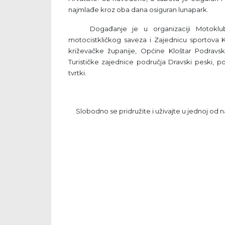
najmlađe kroz oba dana osiguran lunapark.
Događanje je u organizaciji Motokluba 
motocistkličkog saveza i Zajednicu sportova K
križevačke županije, Općine Kloštar Podravski
Turističke zajednice područja Dravski peski, p
tvrtki.
Slobodno se pridružite i uživajte u jednoj od na