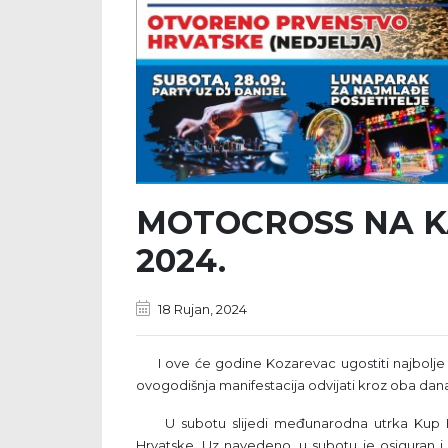
MOTOCROSS NA K
2024.
18 Rujan, 2024
I ove će godine Kozarevac ugostiti najbolje 
ovogodišnja manifestacija odvijati kroz oba dana 
U subotu slijedi međunarodna utrka Kup Hr
Hrvatske. Uz navedeno, u subotu je osiguran i 