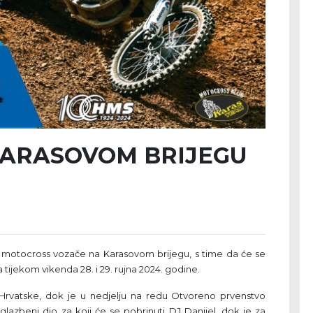
ARASOVOM BRIJEGU
motocross vozače na Karasovom brijegu, s time da će se
tijekom vikenda 28. i 29. rujna 2024. godine.
vatske, dok je u nedjelju na redu Otvoreno prvenstvo
glazbeni dio za koji će se pobrinuti DJ Danijel, dok je za