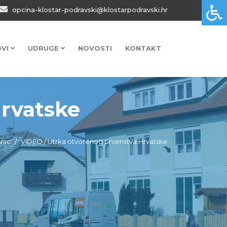
opcina-klostar-podravski@klostarpodravski.hr
OVI
UDRUGE
NOVOSTI
KONTAKT
Hrvatske
vac
VIDEO / Utrka otvorenog prvenstva Hrvatske