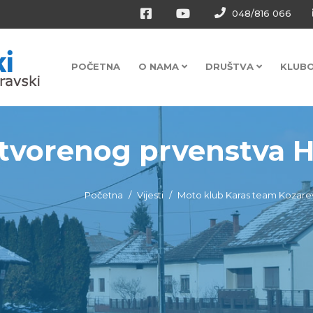
048/816 066
POČETNA
O NAMA
DRUŠTVA
KLUB
otvorenog prvenstva 
Početna
Vijesti
Moto klub Karas team Kozare