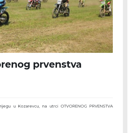
orenog prvenstva
m brijegu u Kozarevcu, na utrci OTVORENOG PRVENSTVA