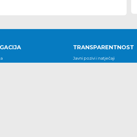
GACIJA
TRANSPARENTNOST
na
Javni pozivi i natječaji
a
Javna nabava
t
Javni pozivi i natječaji
Jedinstveni upravni odjel
be i predstavke
Općinsko vijeće
t
Općinski načelnik
Pritužbe i predstavke