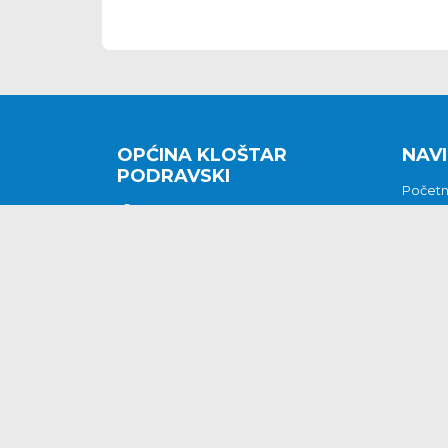
OPĆINA KLOŠTAR
NAVI
PODRAVSKI
Počet
Kralja Tomislava 2
O nam
Povijes
48362 Kloštar Podravski
Vijesti
048/816 066
Prituž
opcina-klostar-
Kontak
podravski@klostarpodravski.hr