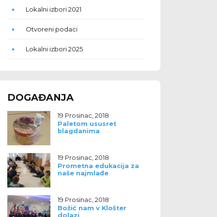
Dg5NzgwODQ/
Lokalni izbori 2021
Otvoreni podaci
Lokalni izbori 2025
DOGAĐANJA
19 Prosinac, 2018
Paletom ususret
blagdanima
19 Prosinac, 2018
Prometna edukacija za
naše najmlađe
19 Prosinac, 2018
Božić nam v Klošter
dolazi