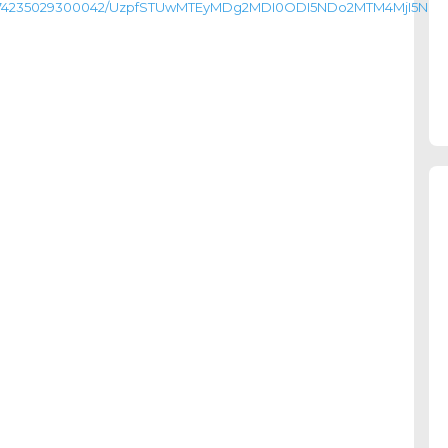
os/1774235029300042/UzpfSTUwMTEyMDg2MDI0ODI5NDo2MTM4MjI5N