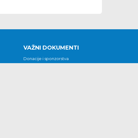
VAŽNI DOKUMENTI
Donacije i sponzorstva
Sklopljeni ugovori
Godišnji financijski izvještaji
Pristup informacijama
GODIŠNJI PLAN RADA ZA 2026
Otvoreni podaci
Izjava o pristupačnosti
Odluka o mrtvozorstvu
CJENICI KOMUNALNIH USLUGA