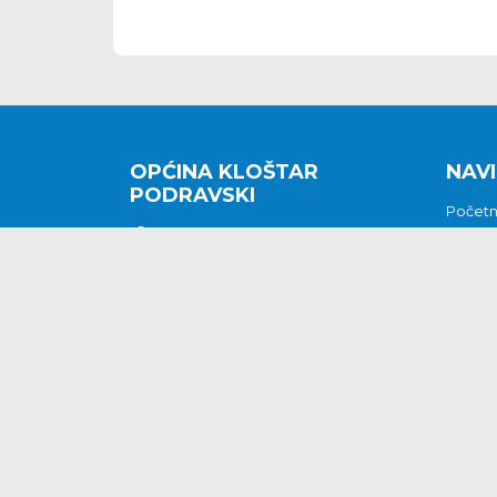
OPĆINA KLOŠTAR
NAVI
PODRAVSKI
Počet
Kralja Tomislava 2
O nam
Povijes
48362 Kloštar Podravski
Vijesti
048/816 066
Prituž
opcina-klostar-
Kontak
podravski@klostarpodravski.hr