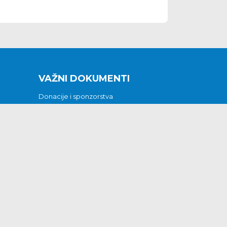
VAŽNI DOKUMENTI
Donacije i sponzorstva
Sklopljeni ugovori
Godišnji financijski izvještaji
Pristup informacijama
GODIŠNJI PLAN RADA ZA 2026
Otvoreni podaci
Izjava o pristupačnosti
Odluka o mrtvozorstvu
CJENICI KOMUNALNIH USLUGA