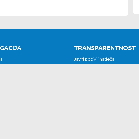
GACIJA
TRANSPARENTNOST
na
Javni pozivi i natječaji
a
Javna nabava
t
Javni pozivi i natječaji
Jedinstveni upravni odjel
be i predstavke
Općinsko vijeće
t
Općinski načelnik
Pritužbe i predstavke