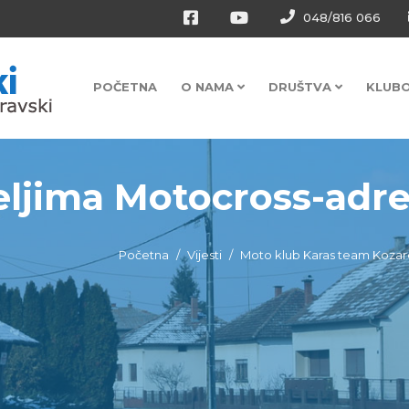
048/816 066
POČETNA
O NAMA
DRUŠTVA
KLUB
teljima Motocross-adr
Početna
Vijesti
Moto klub Karas team Koza