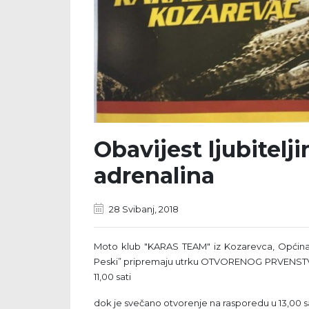
Obavijest ljubitel
adrenalina
28 Svibanj, 2018
Moto klub "KARAS TEAM" iz Kozarevca, Općina K
Peski” pripremaju utrku OTVORENOG PRVENSTV
11,00 sati
dok je svečano otvorenje na rasporedu u 13,00 s