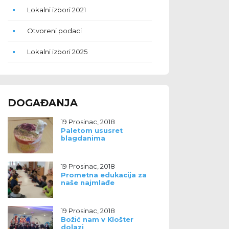
Lokalni izbori 2021
Otvoreni podaci
Lokalni izbori 2025
DOGAĐANJA
19 Prosinac, 2018
Paletom ususret
blagdanima
19 Prosinac, 2018
Prometna edukacija za
naše najmlađe
19 Prosinac, 2018
Božić nam v Klošter
dolazi