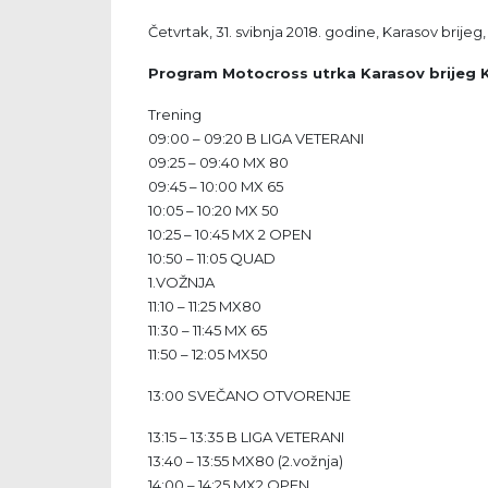
Četvrtak, 31. svibnja 2018. godine, Karasov b
Program Motocross utrka Karasov brijeg Ko
Trening
09:00 – 09:20 B LIGA VETERANI
09:25 – 09:40 MX 80
09:45 – 10:00 MX 65
10:05 – 10:20 MX 50
10:25 – 10:45 MX 2 OPEN
10:50 – 11:05 QUAD
1.VOŽNJA
11:10 – 11:25 MX80
11:30 – 11:45 MX 65
11:50 – 12:05 MX50
13:00 SVEČANO OTVORENJE
13:15 – 13:35 B LIGA VETERANI
13:40 – 13:55 MX80 (2.vožnja)
14:00 – 14:25 MX2 OPEN