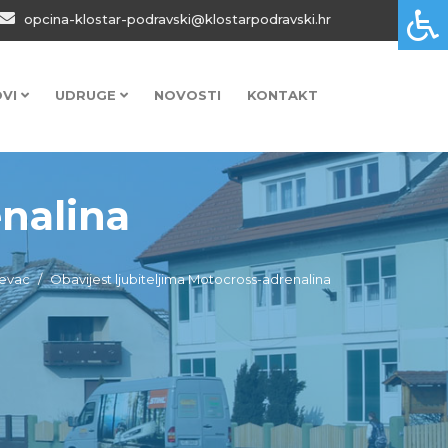
opcina-klostar-podravski@klostarpodravski.hr
OVI
UDRUGE
NOVOSTI
KONTAKT
enalina
revac
Obavijest ljubiteljima Motocross-adrenalina