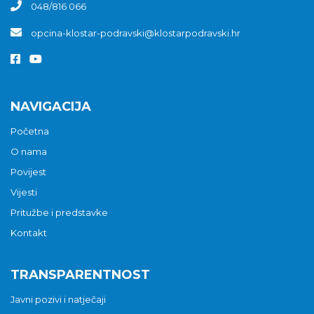
048/816 066
opcina-klostar-podravski@klostarpodravski.hr
NAVIGACIJA
Početna
O nama
Povijest
Vijesti
Pritužbe i predstavke
Kontakt
TRANSPARENTNOST
Javni pozivi i natječaji