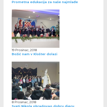
Prometna edukacija za naše najmlađe
19 Prosinac, 2018
Božić nam v Klošter dolazi
8 Prosinac, 2018
Sveti Nikola obradovao dobru djecu