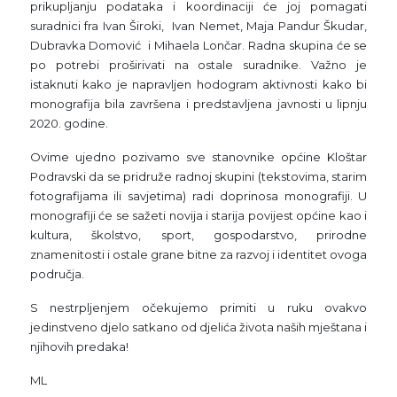
prikupljanju podataka i koordinaciji će joj pomagati
suradnici fra Ivan Široki, Ivan Nemet, Maja Pandur Škudar,
Dubravka Domović i Mihaela Lončar. Radna skupina će se
po potrebi proširivati na ostale suradnike. Važno je
istaknuti kako je napravljen hodogram aktivnosti kako bi
monografija bila završena i predstavljena javnosti u lipnju
2020. godine.
Ovime ujedno pozivamo sve stanovnike općine Kloštar
Podravski da se pridruže radnoj skupini (tekstovima, starim
fotografijama ili savjetima) radi doprinosa monografiji. U
monografiji će se sažeti novija i starija povijest općine kao i
kultura, školstvo, sport, gospodarstvo, prirodne
znamenitosti i ostale grane bitne za razvoj i identitet ovoga
područja.
S nestrpljenjem očekujemo primiti u ruku ovakvo
jedinstveno djelo satkano od djelića života naših mještana i
njihovih predaka!
ML