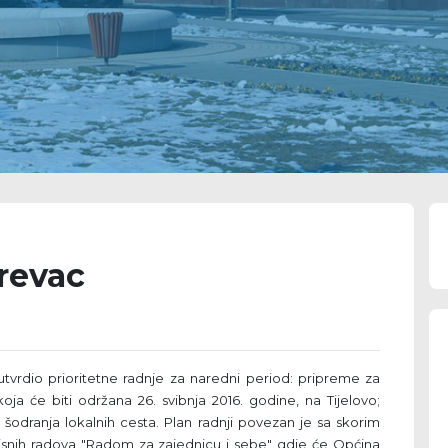
revac
tvrdio prioritetne radnje za naredni period: pripreme za
ja će biti održana 26. svibnja 2016. godine, na Tijelovo;
šodranja lokalnih cesta. Plan radnji povezan je sa skorim
snih radova "Radom za zajednicu i sebe" gdje će Općina