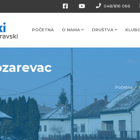
048/816 066
POČETNA
O NAMA
DRUŠTVA
KLUB
ozarevac
Početna