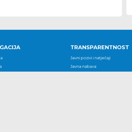
GACIJA
TRANSPARENTNOST
na
Javni pozivi i natječaji
a
Javna nabava
t
Javni pozivi i natječaji
Jedinstveni upravni odjel
be i predstavke
Općinsko vijeće
t
Općinski načelnik
Pritužbe i predstavke