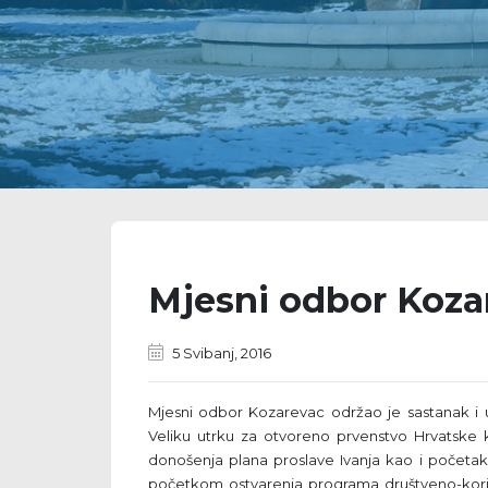
Mjesni odbor Koza
5 Svibanj, 2016
Mjesni odbor Kozarevac održao je sastanak i u
Veliku utrku za otvoreno prvenstvo Hrvatske ko
donošenja plana proslave Ivanja kao i početak 
početkom ostvarenja programa društveno-kori