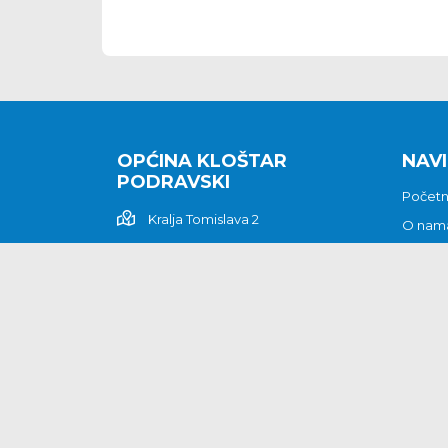
OPĆINA KLOŠTAR
NAVI
PODRAVSKI
Počet
Kralja Tomislava 2
O nam
Povijes
48362 Kloštar Podravski
Vijesti
048/816 066
Prituž
opcina-klostar-
Kontak
podravski@klostarpodravski.hr