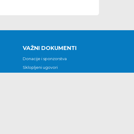
VAŽNI DOKUMENTI
Donacije i sponzorstva
Sklopljeni ugovori
Godišnji financijski izvještaji
Pristup informacijama
GODIŠNJI PLAN RADA ZA 2026
Otvoreni podaci
Izjava o pristupačnosti
Odluka o mrtvozorstvu
CJENICI KOMUNALNIH USLUGA