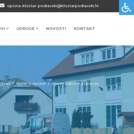
opcina-klostar-podravski@klostarpodravski.hr
OVI
UDRUGE
NOVOSTI
KONTAKT
Vijesti
Vijesti iz općine
Mjesni odbor Kozarevac