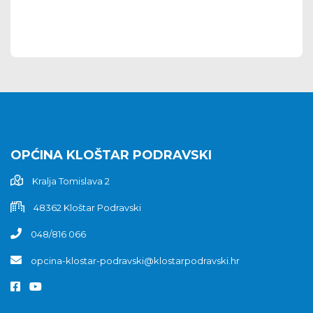
OPĆINA KLOŠTAR PODRAVSKI
Kralja Tomislava 2
48362 Kloštar Podravski
048/816 066
opcina-klostar-podravski@klostarpodravski.hr