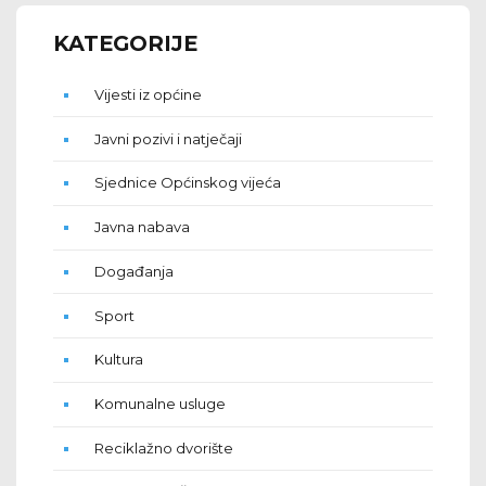
KATEGORIJE
Vijesti iz općine
Javni pozivi i natječaji
Sjednice Općinskog vijeća
Javna nabava
Događanja
Sport
Kultura
Komunalne usluge
Reciklažno dvorište