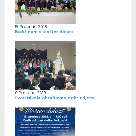
19 Prosinac, 2018
Božić nam v Klošter dolazi
8 Prosinac, 2018
Sveti Nikola obradovao dobru djecu