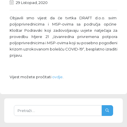
29 Listopad, 2020
Objavili smo vijest da će tvrtka DRAFT d.o.o. svim
poljoprivrednicima i MSP-ovima sa područja općine
Kloštar Podravski koji zadovoljavaju uvjete natječaja za
provedbu Mjere 21 „Izvanredna privremena potpora
poljoprivrednicima i MSP-ovima koji su posebno pogođeni
krizom uzrokovanom bolešću COVID-19“, besplatno izraditi
prijavu.
Vijest možete pročitati
ovdje
.