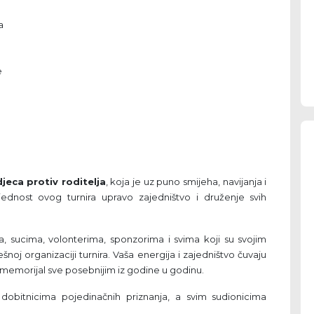
a
e
djeca protiv roditelja
, koja je uz puno smijeha, navijanja i
ednost ovog turnira upravo zajedništvo i druženje svih
a, sucima, volonterima, sponzorima i svima koji su svojim
noj organizaciji turnira. Vaša energija i zajedništvo čuvaju
memorijal sve posebnijim iz godine u godinu.
dobitnicima pojedinačnih priznanja, a svim sudionicima