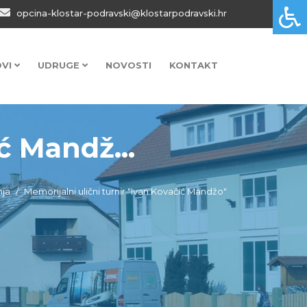
opcina-klostar-podravski@klostarpodravski.hr
OVI
UDRUGE
NOVOSTI
KONTAKT
ć Mandž...
ja
Memorijalni ulični turnir "Ivan Kovačić Mandžo"