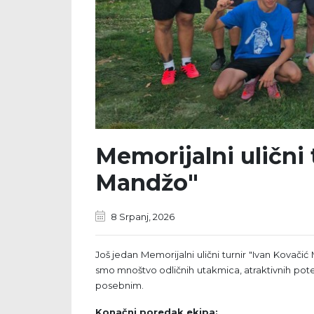
Memorijalni ulični 
Mandžo"
8 Srpanj, 2026
Još jedan Memorijalni ulični turnir "Ivan Kovačić
smo mnoštvo odličnih utakmica, atraktivnih potez
posebnim.
Konačni poredak ekipa: