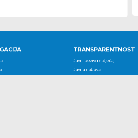
GACIJA
TRANSPARENTNOST
na
Javni pozivi i natječaji
a
Javna nabava
t
Javni pozivi i natječaji
Jedinstveni upravni odjel
be i predstavke
Općinsko vijeće
t
Općinski načelnik
Pritužbe i predstavke