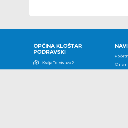
OPĆINA KLOŠTAR
NAVI
PODRAVSKI
Počet
Kralja Tomislava 2
O nam
Povijes
48362 Kloštar Podravski
Vijesti
048/816 066
Prituž
opcina-klostar-
Kontak
podravski@klostarpodravski.hr