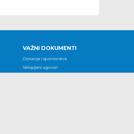
VAŽNI DOKUMENTI
Donacije i sponzorstva
Sklopljeni ugovori
Godišnji financijski izvještaji
Pristup informacijama
GODIŠNJI PLAN RADA ZA 2026
Otvoreni podaci
Izjava o pristupačnosti
Odluka o mrtvozorstvu
CJENICI KOMUNALNIH USLUGA