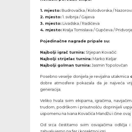
1. mjesto:
Budrovačka / Kolodvorska / Nazorov
2. mjesto:
1. svibnja / Gajeva
3. mjesto:
Livadska / Radićeva
4. mjesto:
Kralja Tomislava / Gupčeva / Pridvorj
Pojedinačne nagrade pripale su:
Najbolji igrač turnira:
Stjepan Kovačić
Najbolji strijelac turnira:
Marko Keljar
Najbolji golman turnira:
Jasmin Topolovčan
Posebno veselje donijela je revijalna utakmica
dobre atmosfere pokazala da je najveća vrij
generacija.
Veliko hvala svim ekipama, igračima, navijačim
trudom, podrškom i prisutnošću doprinijeli uspješ
uspomenu na Ivana Kovačića Mandžu i čine ovaj 
Od srca čestitamo svim osvajačima odličja i 
zahvaljujemo na fer i korektnoj igri.