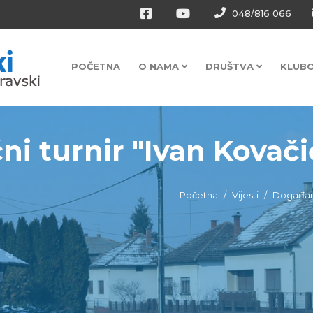
048/816 066
POČETNA
O NAMA
DRUŠTVA
KLUB
ni turnir "Ivan Kovači
Početna
Vijesti
Događan