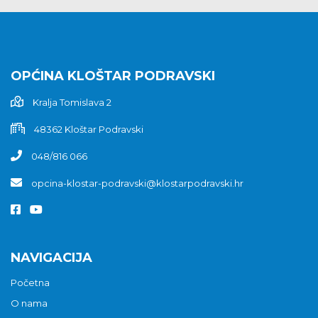
OPĆINA KLOŠTAR PODRAVSKI
Kralja Tomislava 2
48362 Kloštar Podravski
048/816 066
opcina-klostar-podravski@klostarpodravski.hr
NAVIGACIJA
Početna
O nama