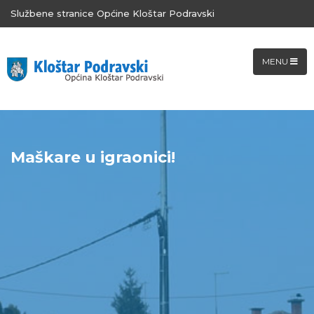
Službene stranice Općine Kloštar Podravski
MENU
Maškare u igraonici!