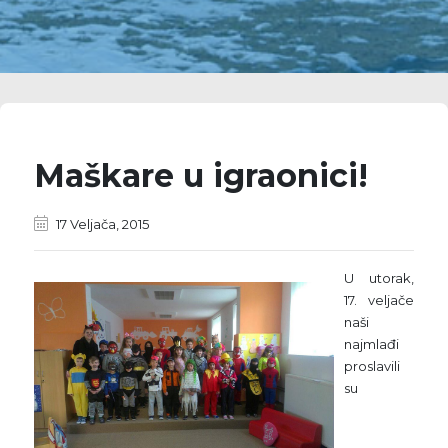
Maškare u igraonici!
17 Veljača, 2015
U utorak,
17. veljače
naši
najmlađi
proslavili
su