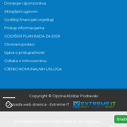
Donacije i sponzorstva
Sklopljeni ugovori
Godišnji financijski izvještaji
Pristup informacijama
GODIŠNJI PLAN RADA ZA 2026
Otvoreni podaci
Izjava o pristupačnosti
Odluka o mrtvozorstvu
CJENICI KOMUNALNIH USLUGA
Copyright © Općina Kloštar Podravski
Izrada web stranica
-
Extreme IT
Slaž
Ova stranica koristi kolačiće kako bi se osiguralo