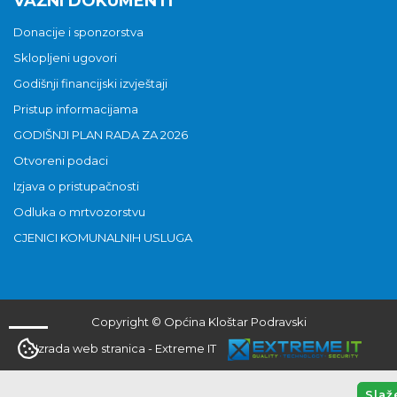
VAŽNI DOKUMENTI
Donacije i sponzorstva
Sklopljeni ugovori
Godišnji financijski izvještaji
Pristup informacijama
GODIŠNJI PLAN RADA ZA 2026
Otvoreni podaci
Izjava o pristupačnosti
Odluka o mrtvozorstvu
CJENICI KOMUNALNIH USLUGA
Copyright © Općina Kloštar Podravski
Izrada web stranica
-
Extreme IT
Slaž