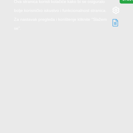
Ova stranica koristi kolačiće kako bi se osiguralo
bolje korisničko iskustvo i funkcionalnost stranica.
Za nastavak pregleda i korištenje kliknite "Slažem
se".