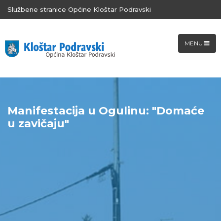
Službene stranice Općine Kloštar Podravski
MENU
Manifestacija u Ogulinu: "Domaće
u zavičaju"