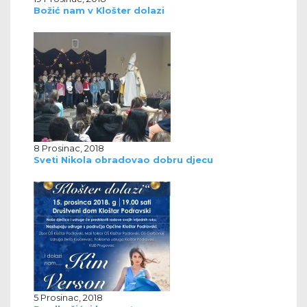
Božić nam v Klošter dolazi
8 Prosinac, 2018
Sveti Nikola obradovao dobru djecu
5 Prosinac, 2018