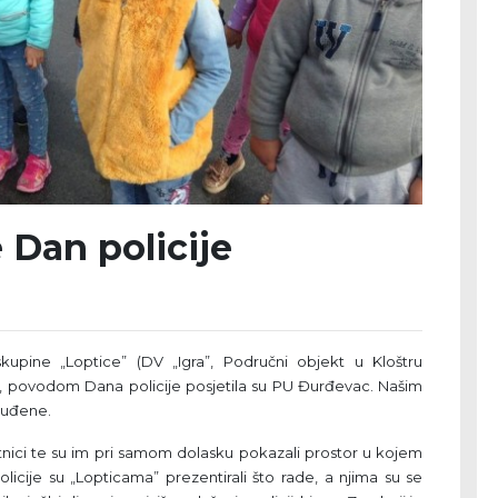
e Dan policije
kupine „Loptice” (DV „Igra”, Područni objekt u Kloštru
ce, povodom Dana policije posjetila su PU Đurđevac. Našim
zbuđene.
elatnici te su im pri samom dolasku pokazali prostor u kojem
policije su „Lopticama” prezentirali što rade, a njima su se