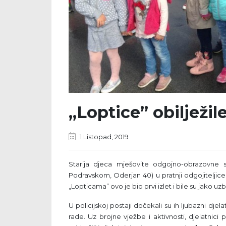
„Loptice” obilježil
1 Listopad, 2019
Starija djeca mješovite odgojno-obrazovne s
Podravskom, Oderjan 40) u pratnji odgojitelji
„Lopticama” ovo je bio prvi izlet i bile su jako u
U policijskoj postaji dočekali su ih ljubazni dj
rade. Uz brojne vježbe i aktivnosti, djelatnici 