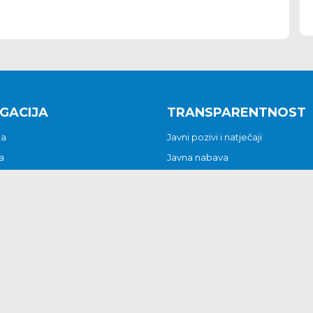
GACIJA
TRANSPARENTNOST
na
Javni pozivi i natječaji
a
Javna nabava
t
Javni pozivi i natječaji
Jedinstveni upravni odjel
be i predstavke
Općinsko vijeće
t
Općinski načelnik
Pritužbe i predstavke