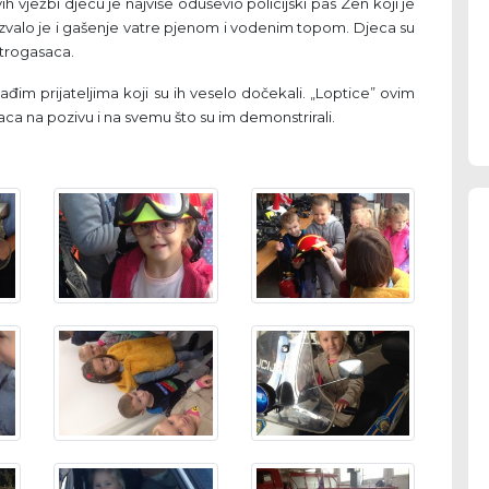
vih vježbi djecu je najviše oduševio policijski pas Zen koji je
zazvalo je i gašenje vatre pjenom i vodenim topom. Djeca su
vatrogasaca.
 mlađim prijateljima koji su ih veselo dočekali. „Loptice” ovim
aca na pozivu i na svemu što su im demonstrirali.