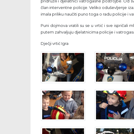
pridružili i djelatnici vatrogasne postrojbe. Od s
član interventne policije. Veliko oduševljenje i
imala priliku naučiti puno toga o radu policije i 
Puni dojmova vratili su se u vrtić i sve ispričali
putem zahvaljuju djelatnicima policije i vatrogas
Dječji vrtić Igra