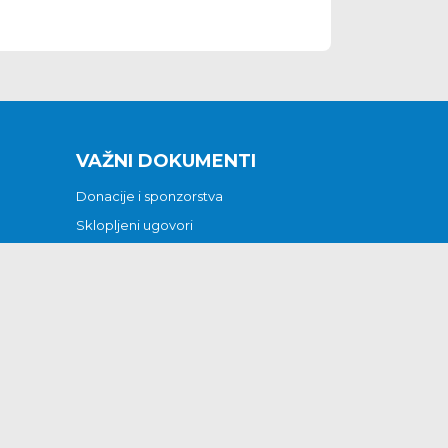
VAŽNI DOKUMENTI
Donacije i sponzorstva
Sklopljeni ugovori
Godišnji financijski izvještaji
Pristup informacijama
GODIŠNJI PLAN RADA ZA 2026
Otvoreni podaci
Izjava o pristupačnosti
Odluka o mrtvozorstvu
CJENICI KOMUNALNIH USLUGA