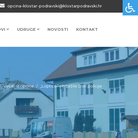
opcina-klostar-podravski@klostarpodravski.hr
OVI
UDRUGE
NOVOSTI
KONTAKT
Vijesti iz općine
„Loptice” obilježile Dan policije