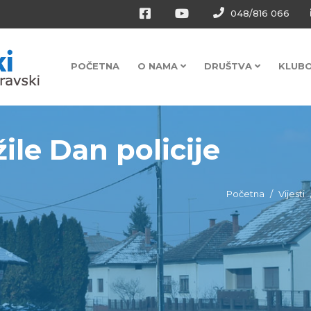
048/816 066
POČETNA
O NAMA
DRUŠTVA
KLUB
žile Dan policije
Početna
Vijesti