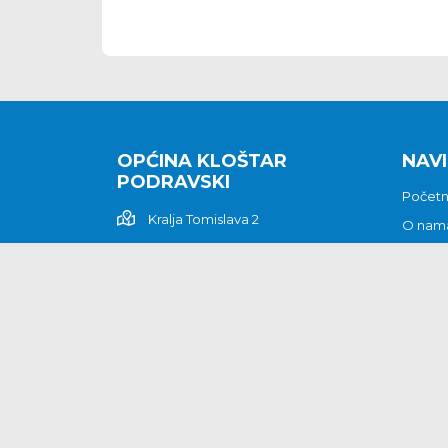
OPĆINA KLOŠTAR
NAVI
PODRAVSKI
Počet
Kralja Tomislava 2
O nam
Povijes
48362 Kloštar Podravski
Vijesti
048/816 066
Prituž
opcina-klostar-
Kontak
podravski@klostarpodravski.hr