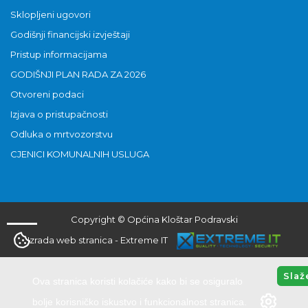
Sklopljeni ugovori
Godišnji financijski izvještaji
Pristup informacijama
GODIŠNJI PLAN RADA ZA 2026
Otvoreni podaci
Izjava o pristupačnosti
Odluka o mrtvozorstvu
CJENICI KOMUNALNIH USLUGA
Copyright © Općina Kloštar Podravski
Izrada web stranica
-
Extreme IT
Slaž
Ova stranica koristi kolačiće kako bi se osiguralo
bolje korisničko iskustvo i funkcionalnost stranica.