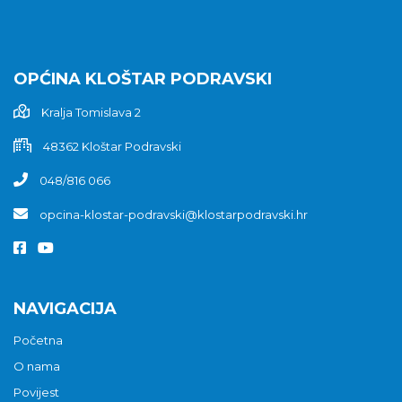
OPĆINA KLOŠTAR PODRAVSKI
Kralja Tomislava 2
48362 Kloštar Podravski
048/816 066
opcina-klostar-podravski@klostarpodravski.hr
NAVIGACIJA
Početna
O nama
Povijest