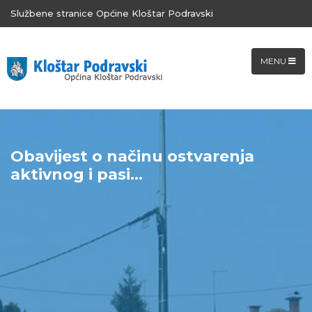
Službene stranice Općine Kloštar Podravski
MENU
Obavijest o načinu ostvarenja
aktivnog i pasi...