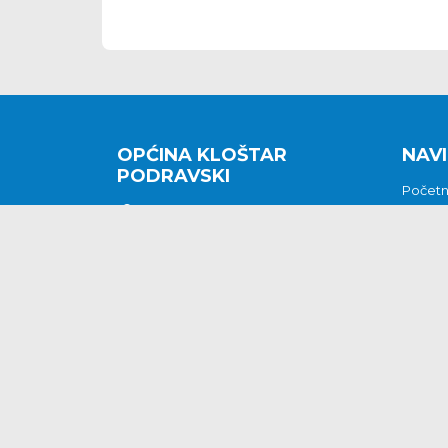
OPĆINA KLOŠTAR
NAVI
PODRAVSKI
Počet
Kralja Tomislava 2
O nam
Povijes
48362 Kloštar Podravski
Vijesti
048/816 066
Prituž
opcina-klostar-
Kontak
podravski@klostarpodravski.hr