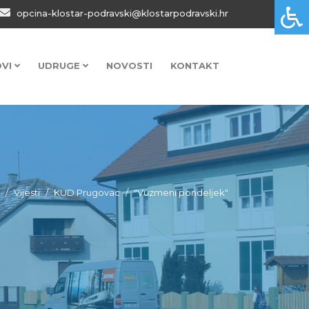
opcina-klostar-podravski@klostarpodravski.hr
OVI
UDRUGE
NOVOSTI
KONTAKT
Vijesti
KUD Prugovac
"Vuzmeni pondeljek"