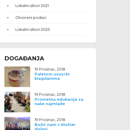
Lokalni izbori 2021
Otvoreni podaci
Lokalni izbori 2025
DOGAĐANJA
19 Prosinac, 2018
Paletom ususret
blagdanima
19 Prosinac, 2018
Prometna edukacija za
naše najmlađe
19 Prosinac, 2018
Božić nam v Klošter
dolazi