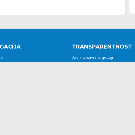
GACIJA
TRANSPARENTNOST
na
Javni pozivi i natječaji
a
Javna nabava
t
Javni pozivi i natječaji
Jedinstveni upravni odjel
be i predstavke
Općinsko vijeće
t
Općinski načelnik
Pritužbe i predstavke