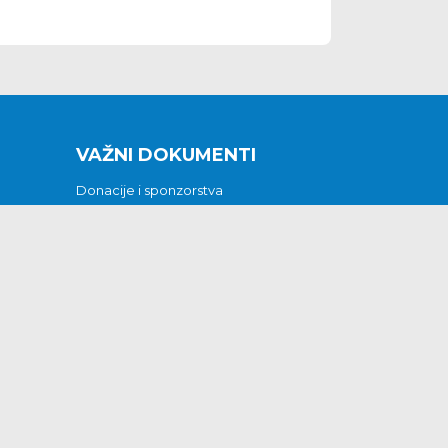
VAŽNI DOKUMENTI
Donacije i sponzorstva
Sklopljeni ugovori
Godišnji financijski izvještaji
Pristup informacijama
GODIŠNJI PLAN RADA ZA 2026
Otvoreni podaci
Izjava o pristupačnosti
Odluka o mrtvozorstvu
CJENICI KOMUNALNIH USLUGA