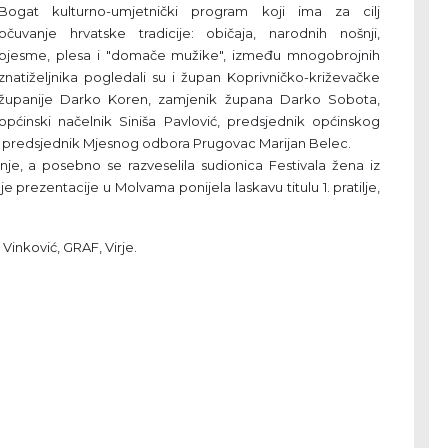
Bogat kulturno-umjetnički program koji ima za cilj
očuvanje hrvatske tradicije: običaja, narodnih nošnji,
pjesme, plesa i "domače mužike", između mnogobrojnih
znatiželjnika pogledali su i župan Koprivničko-križevačke
županije Darko Koren, zamjenik župana Darko Sobota,
općinski načelnik Siniša Pavlović, predsjednik općinskog
 i predsjednik Mjesnog odbora Prugovac Marijan Belec.
e, a posebno se razveselila sudionica Festivala žena iz
e prezentacije u Molvama ponijela laskavu titulu 1. pratilje,
Vinković, GRAF, Virje.