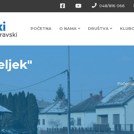
048/816 066
POČETNA
O NAMA
DRUŠTVA
KLUB
ljek"
Početna