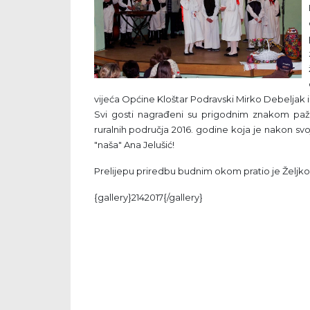
vijeća Općine Kloštar Podravski Mirko Debeljak
Svi gosti nagrađeni su prigodnim znakom pažnj
ruralnih područja 2016. godine koja je nakon svoj
"naša" Ana Jelušić!
Prelijepu priredbu budnim okom pratio je Željko 
{gallery}2142017{/gallery}