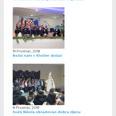
19 Prosinac, 2018
Božić nam v Klošter dolazi
8 Prosinac, 2018
Sveti Nikola obradovao dobru djecu