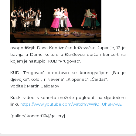
ovogodišnjih Dana Koprivničko-križevačke županije, 17. je
travnja u Domu kulture u Đurđevcu održan koncert na
kojem je nastupio i KUD "Prugovac".
KUD "Prugovac" predstavio se koreografijom „Išla je
djevojka“, kolo „Tri Nevena“, „Klopanec“, „Čardaš“.
Voditelj: Martin Gašparov
Kratki video s konerta možete pogledati na slijedećem
linku
https://www.youtube.com/watch?v=WiQ_UhSHAwE
{gallery}koncert174{/gallery}