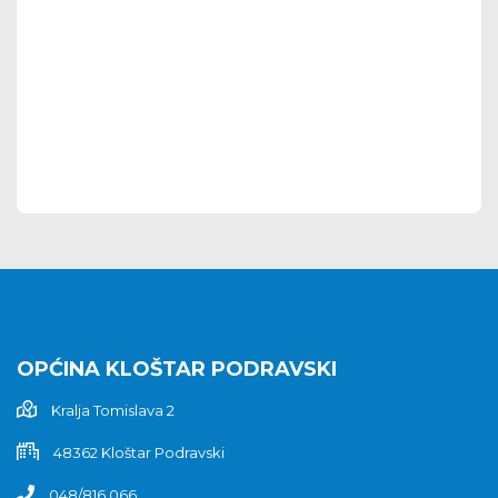
OPĆINA KLOŠTAR PODRAVSKI
Kralja Tomislava 2
48362 Kloštar Podravski
048/816 066