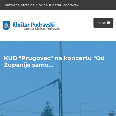
Službene stranice Općine Kloštar Podravski
MENU
KUD "Prugovac" na koncertu "Od
Županije samo...