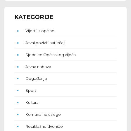
KATEGORIJE
Vijesti iz općine
Javni pozivi i natječaji
Sjednice Općinskog vijeća
Javna nabava
Događanja
Sport
Kultura
Komunalne usluge
Reciklažno dvorište