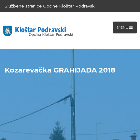
Službene stranice Općine Kloštar Podravski
MENU
Kozarevačka GRAHIJADA 2018