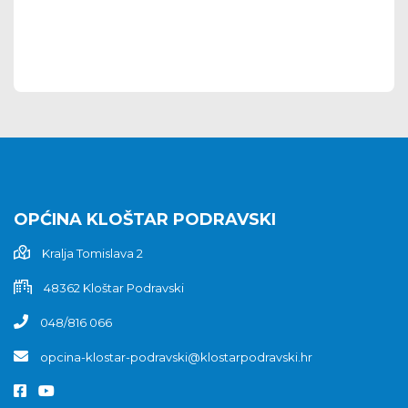
OPĆINA KLOŠTAR PODRAVSKI
Kralja Tomislava 2
48362 Kloštar Podravski
048/816 066
opcina-klostar-podravski@klostarpodravski.hr