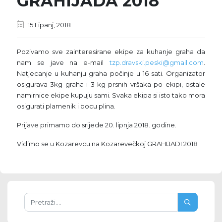
GRAHIJADA 2018
15 Lipanj, 2018
Pozivamo sve zainteresirane ekipe za kuhanje graha da
nam se jave na e-mail
tzp.dravski.peski@gmail.com
.
Natjecanje u kuhanju graha počinje u 16 sati. Organizator
osigurava 3kg graha i 3 kg prsnih vršaka po ekipi, ostale
namirnice ekipe kupuju sami. Svaka ekipa si isto tako mora
osigurati plamenik i bocu plina.
Prijave primamo do srijede 20. lipnja 2018. godine.
Vidimo se u Kozarevcu na Kozarevečkoj GRAHIJADI 2018