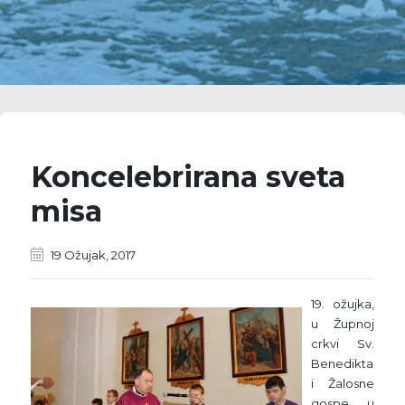
Koncelebrirana sveta
misa
19 Ožujak, 2017
19. ožujka,
u Župnoj
crkvi Sv.
Benedikta
i Žalosne
gospe u