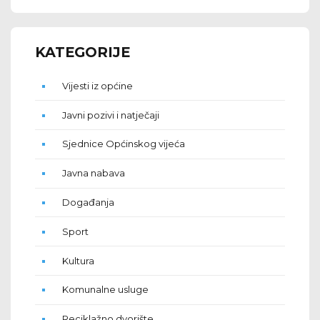
KATEGORIJE
Vijesti iz općine
Javni pozivi i natječaji
Sjednice Općinskog vijeća
Javna nabava
Događanja
Sport
Kultura
Komunalne usluge
Reciklažno dvorište