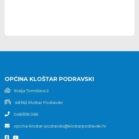
OPĆINA KLOŠTAR PODRAVSKI
Kralja Tomislava 2
48362 Kloštar Podravski
048/816 066
opcina-klostar-podravski@klostarpodravski.hr