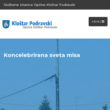
Službene stranice Općine Kloštar Podravski
MENU
Koncelebrirana sveta misa