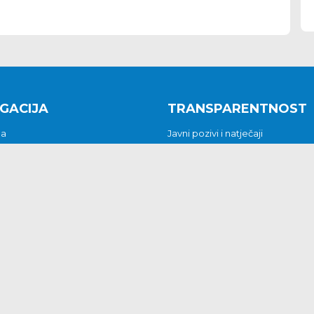
GACIJA
TRANSPARENTNOST
na
Javni pozivi i natječaji
a
Javna nabava
t
Javni pozivi i natječaji
Jedinstveni upravni odjel
be i predstavke
Općinsko vijeće
t
Općinski načelnik
Pritužbe i predstavke