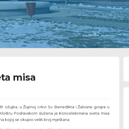
eta misa
19. ožujka, u Župnoj crkvi Sv. Benedikta i Žalosne gospe u
Kloštru Podravskom služena je Koncelebrirana sveta misa
na kojoj se okupio velik broj mještana.