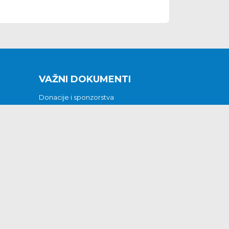
VAŽNI DOKUMENTI
Donacije i sponzorstva
Sklopljeni ugovori
Godišnji financijski izvještaji
Pristup informacijama
GODIŠNJI PLAN RADA ZA 2026
Otvoreni podaci
Izjava o pristupačnosti
Odluka o mrtvozorstvu
CJENICI KOMUNALNIH USLUGA