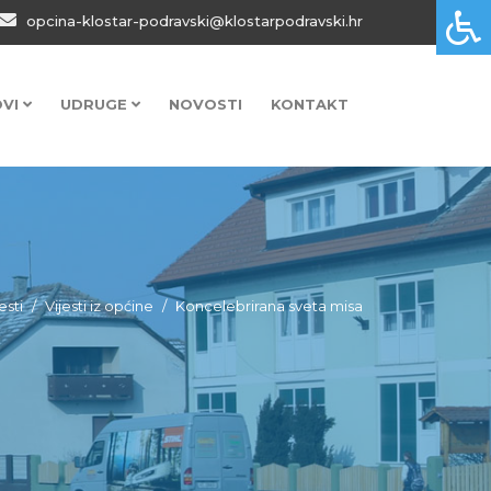
opcina-klostar-podravski@klostarpodravski.hr
OVI
UDRUGE
NOVOSTI
KONTAKT
esti
Vijesti iz općine
Koncelebrirana sveta misa