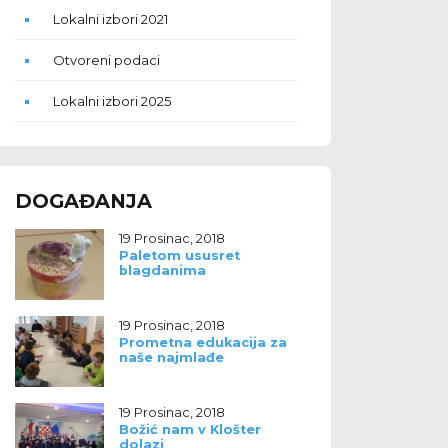
Lokalni izbori 2021
Otvoreni podaci
Lokalni izbori 2025
DOGAĐANJA
19 Prosinac, 2018
Paletom ususret
blagdanima
19 Prosinac, 2018
Prometna edukacija za
naše najmlađe
19 Prosinac, 2018
Božić nam v Klošter
dolazi