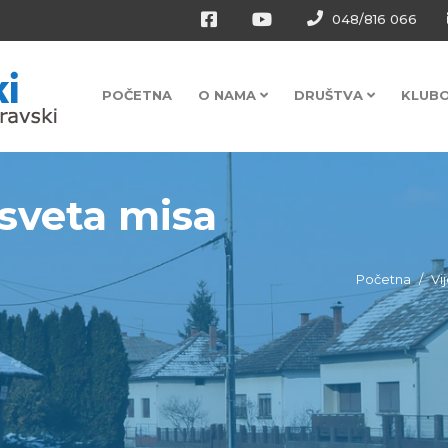
048/816 066
POČETNA
O NAMA
DRUŠTVA
KLUB
sveta misa
Početna
Vij