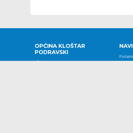
OPĆINA KLOŠTAR
NAVI
PODRAVSKI
Počet
Kralja Tomislava 2
O nam
Povijes
48362 Kloštar Podravski
Vijesti
048/816 066
Prituž
opcina-klostar-
Kontak
podravski@klostarpodravski.hr