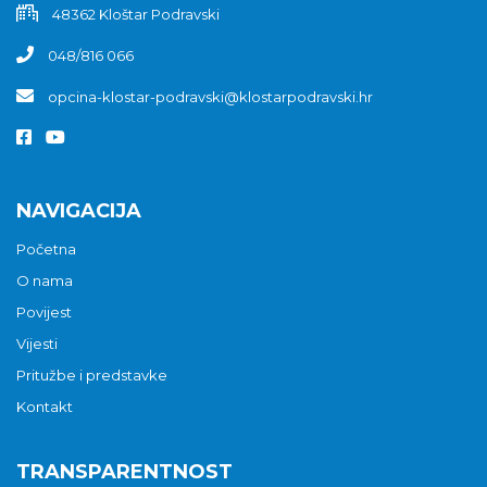
48362 Kloštar Podravski
048/816 066
opcina-klostar-podravski@klostarpodravski.hr
NAVIGACIJA
Početna
O nama
Povijest
Vijesti
Pritužbe i predstavke
Kontakt
TRANSPARENTNOST