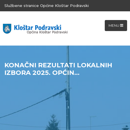
Službene stranice Općine Kloštar Podravski
MENU
KONAČNI REZULTATI LOKALNIH
IZBORA 2025. OPĆIN...