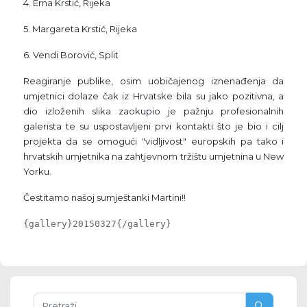
4. Erna Krstić, Rijeka
5. Margareta Krstić, Rijeka
6. Vendi Borović, Split
Reagiranje publike, osim uobičajenog iznenađenja da
umjetnici dolaze čak iz Hrvatske bila su jako pozitivna, a
dio izloženih slika zaokupio je pažnju profesionalnih
galerista te su uspostavljeni prvi kontakti što je bio i cilj
projekta da se omogući "vidljivost" europskih pa tako i
hrvatskih umjetnika na zahtjevnom tržištu umjetnina u New
Yorku.
Čestitamo našoj sumještanki Martini!!
{gallery}20150327{/gallery}