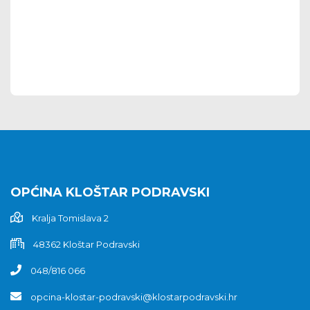
OPĆINA KLOŠTAR PODRAVSKI
Kralja Tomislava 2
48362 Kloštar Podravski
048/816 066
opcina-klostar-podravski@klostarpodravski.hr