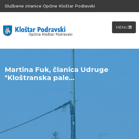
Službene stranice Općine Kloštar Podravski
MENU
Martina Fuk, članica Udruge
"Kloštranska pale...