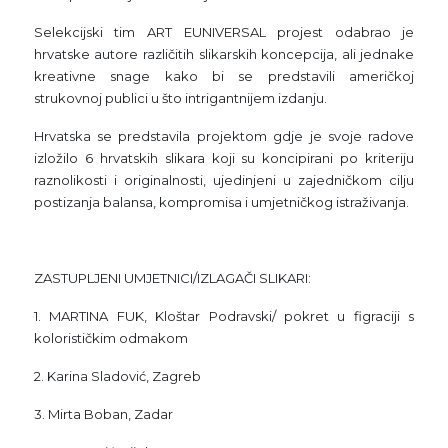
Selekcijski tim ART EUNIVERSAL projest odabrao je
hrvatske autore različitih slikarskih koncepcija, ali jednake
kreativne snage kako bi se predstavili američkoj
strukovnoj publici u što intrigantnijem izdanju.
Hrvatska se predstavila projektom gdje je svoje radove
izložilo 6 hrvatskih slikara koji su koncipirani po kriteriju
raznolikosti i originalnosti, ujedinjeni u zajedničkom cilju
postizanja balansa, kompromisa i umjetničkog istraživanja.
ZASTUPLJENI UMJETNICI/IZLAGAČI SLIKARI:
1. MARTINA FUK, Kloštar Podravski/ pokret u figraciji s
kolorističkim odmakom
2. Karina Sladović, Zagreb
3. Mirta Boban, Zadar