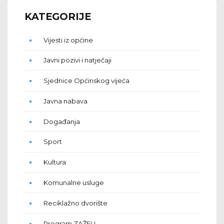
KATEGORIJE
Vijesti iz općine
Javni pozivi i natječaji
Sjednice Općinskog vijeća
Javna nabava
Događanja
Sport
Kultura
Komunalne usluge
Reciklažno dvorište
Program ZAŽELI