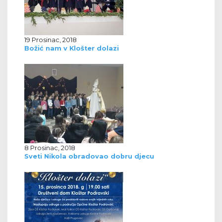
19 Prosinac, 2018
Božić nam v Klošter dolazi
8 Prosinac, 2018
Sveti Nikola obradovao dobru djecu