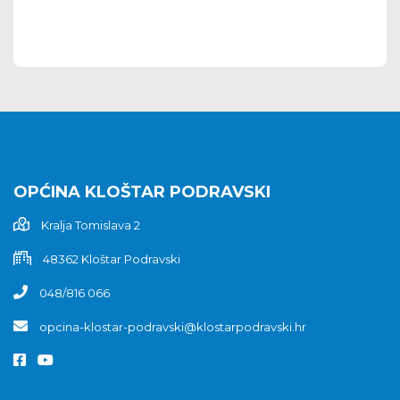
OPĆINA KLOŠTAR PODRAVSKI
Kralja Tomislava 2
48362 Kloštar Podravski
048/816 066
opcina-klostar-podravski@klostarpodravski.hr