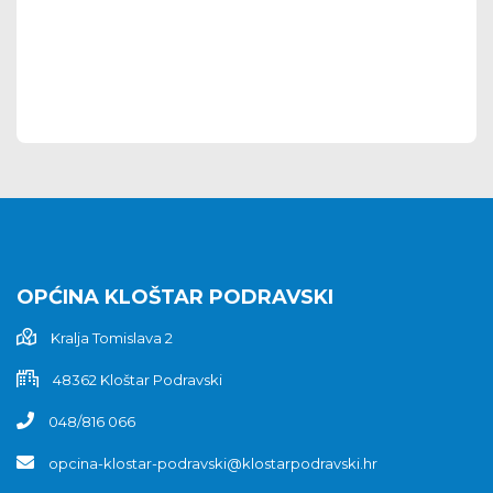
OPĆINA KLOŠTAR PODRAVSKI
Kralja Tomislava 2
48362 Kloštar Podravski
048/816 066
opcina-klostar-podravski@klostarpodravski.hr