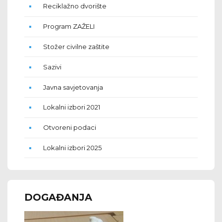
Reciklažno dvorište
Program ZAŽELI
Stožer civilne zaštite
Sazivi
Javna savjetovanja
Lokalni izbori 2021
Otvoreni podaci
Lokalni izbori 2025
DOGAĐANJA